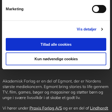
Marketing
Kontakt receptionen
Vis detaljer
+45 70 24 00 00
Tillad alle cookies
Følg os
Kun nødvendige cookies
Akademisk Forlag er en del af Egmont, der er Nordens
største mediekoncern. Egmont bring stories to life gennem
TV, film, games, bøger og magasiner og støtter børn og
unge i svære livsvilkår i at skabe et godt liv.
Vi hører under
Praxis Forlag A/S
og er en del af
Lindhardt