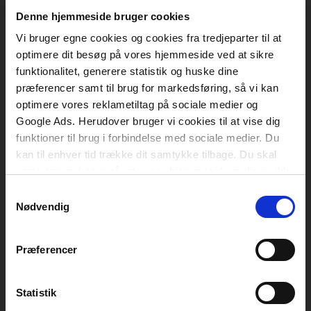
Vognmagergade 11
1120 København K
Denne hjemmeside bruger cookies
Vi bruger egne cookies og cookies fra tredjeparter til at
CVR 76351910
optimere dit besøg på vores hjemmeside ved at sikre
funktionalitet, generere statistik og huske dine
Kontakt kundeservice
præferencer samt til brug for markedsføring, så vi kan
optimere vores reklametiltag på sociale medier og
Mandag-fredag: kl. 10-15
Google Ads. Herudover bruger vi cookies til at vise dig
funktioner til brug i forbindelse med sociale medier. Du
+45 70 23 40 80
kan til enhver tid trække dit samtykke tilbage. Du skal
info@akademisk.dk
være opmærksom på, at vores hjemmeside muligvis ikke
fungerer optimalt, hvis du ikke accepterer cookies eller
Samtykkevalg
tilbagetrækker et samtykke.
Nødvendig
Kontakt teknisk support
Mandag-fredag: kl. 8-16
Præferencer
+45 70 23 40 81
Statistik
support@akademisk.dk