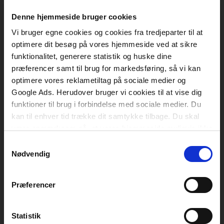
Akademisk Forlag
Vognmagergade 11
Denne hjemmeside bruger cookies
1120 København K
Vi bruger egne cookies og cookies fra tredjeparter til at
CVR 76351910
optimere dit besøg på vores hjemmeside ved at sikre
funktionalitet, generere statistik og huske dine
præferencer samt til brug for markedsføring, så vi kan
Kontakt kundeservice
optimere vores reklametiltag på sociale medier og
Mandag-fredag: kl. 10-15
Google Ads. Herudover bruger vi cookies til at vise dig
funktioner til brug i forbindelse med sociale medier. Du
+45 70 23 40 80
kan til enhver tid trække dit samtykke tilbage. Du skal
være opmærksom på, at vores hjemmeside muligvis ikke
info@akademisk.dk
fungerer optimalt, hvis du ikke accepterer cookies eller
Samtykkevalg
tilbagetrækker et samtykke.
Nødvendig
Kontakt teknisk support
Præferencer
Mandag-fredag: kl. 8-16
+45 70 23 40 81
Statistik