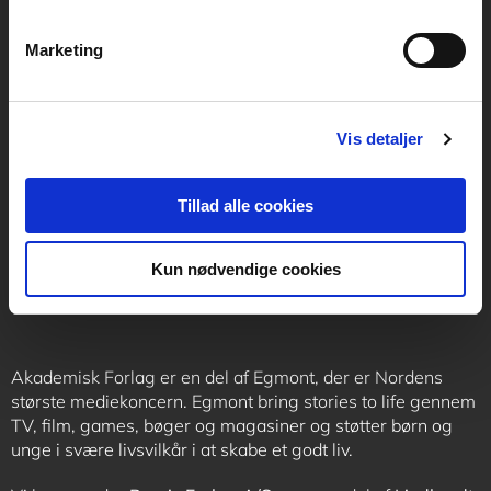
support@akademisk.dk
Marketing
Vis detaljer
Kontakt receptionen
+45 70 24 00 00
Tillad alle cookies
Følg os
Kun nødvendige cookies
Akademisk Forlag er en del af Egmont, der er Nordens
største mediekoncern. Egmont bring stories to life gennem
TV, film, games, bøger og magasiner og støtter børn og
unge i svære livsvilkår i at skabe et godt liv.