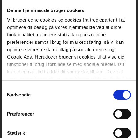
Akademisk Forlag
Vognmagergade 11
Denne hjemmeside bruger cookies
1120 København K
Vi bruger egne cookies og cookies fra tredjeparter til at
CVR 76351910
optimere dit besøg på vores hjemmeside ved at sikre
funktionalitet, generere statistik og huske dine
præferencer samt til brug for markedsføring, så vi kan
Kontakt kundeservice
optimere vores reklametiltag på sociale medier og
Mandag-fredag: kl. 10-15
Google Ads. Herudover bruger vi cookies til at vise dig
funktioner til brug i forbindelse med sociale medier. Du
+45 70 23 40 80
kan til enhver tid trække dit samtykke tilbage. Du skal
være opmærksom på, at vores hjemmeside muligvis ikke
info@akademisk.dk
fungerer optimalt, hvis du ikke accepterer cookies eller
Samtykkevalg
tilbagetrækker et samtykke.
Nødvendig
Kontakt teknisk support
Præferencer
Mandag-fredag: kl. 8-16
+45 70 23 40 81
Statistik