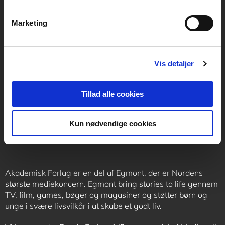
support@akademisk.dk
Marketing
Vis detaljer
Kontakt receptionen
+45 70 24 00 00
Tillad alle cookies
Følg os
Kun nødvendige cookies
Akademisk Forlag er en del af Egmont, der er Nordens
største mediekoncern. Egmont bring stories to life gennem
TV, film, games, bøger og magasiner og støtter børn og
unge i svære livsvilkår i at skabe et godt liv.