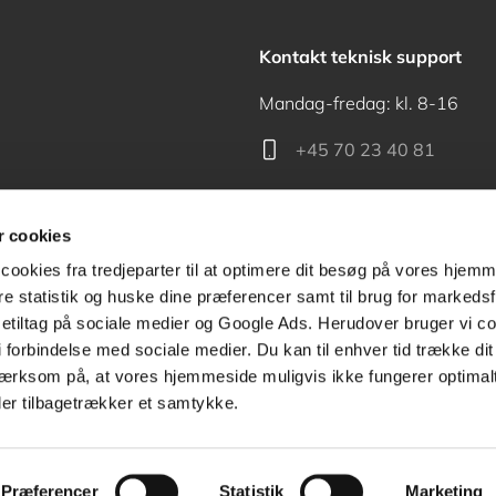
Kontakt teknisk support
Mandag-fredag: kl. 8-16
+45 70 23 40 81
support@akademisk.dk
 cookies
cookies fra tredjeparter til at optimere dit besøg på vores hjem
ere statistik og huske dine præferencer samt til brug for markedsf
tiltag på sociale medier og Google Ads. Herudover bruger vi coo
Kontakt receptionen
g i forbindelse med sociale medier. Du kan til enhver tid trække d
ærksom på, at vores hjemmeside muligvis ikke fungerer optimalt
+45 70 24 00 00
ler tilbagetrækker et samtykke.
Præferencer
Statistik
Marketing