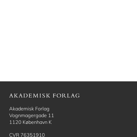
Akademisk Forlag
Vognmagergade 11
1120 København K
CVR 76351910