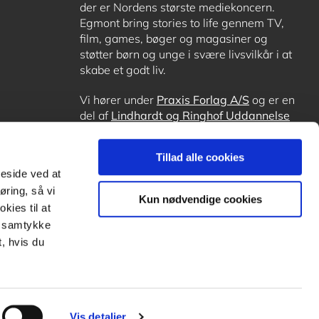
der er Nordens største mediekoncern.
Egmont bring stories to life gennem TV,
film, games, bøger og magasiner og
støtter børn og unge i svære livsvilkår i at
skabe et godt liv.
Vi hører under
Praxis Forlag A/S
og er en
del af
Lindhardt og Ringhof Uddannelse
sammen med
Alinea
,
GoTutor
, hvor det er
muligt at få lektiehjælp (også i
Norge
),
Tillad alle cookies
Ordblindetræning
og
Forstå.dk
.
meside ved at
øring, så vi
Kun nødvendige cookies
kies til at
it samtykke
, hvis du
Vis detaljer