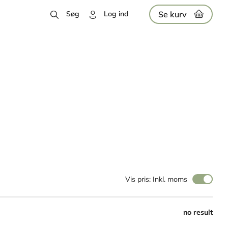
Se kurv
Søg
Log ind
Vis pris: Inkl. moms
no result