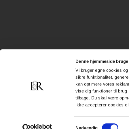
Denne hjemmeside bruger
Vi bruger egne cookies og 
sikre funktionalitet, gener
kan optimere vores reklame
vise dig funktioner til bru
tilbage. Du skal være opm
ikke accepterer cookies el
Samtykkevalg
Nødvendig