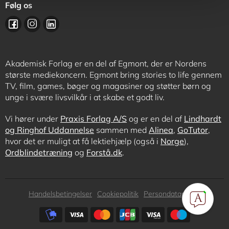
Følg os
Akademisk Forlag er en del af Egmont, der er Nordens
største mediekoncern. Egmont bring stories to life gennem
TV, film, games, bøger og magasiner og støtter børn og
unge i svære livsvilkår i at skabe et godt liv.
Vi hører under
Praxis Forlag A/S
og er en del af
Lindhardt
og Ringhof Uddannelse
sammen med
Alinea
,
GoTutor
,
hvor det er muligt at få lektiehjælp (også i
Norge
),
Ordblindetræning
og
Forstå.dk
.
Subfooter
Handelsbetingelser
Cookiepolitik
Persondatapolitik
menu
Subfooter
payment