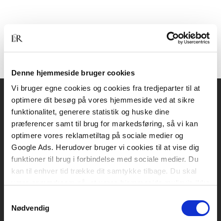
Denne hjemmeside bruger cookies
Vi bruger egne cookies og cookies fra tredjeparter til at
optimere dit besøg på vores hjemmeside ved at sikre
Akademisk Forlag
funktionalitet, generere statistik og huske dine
Vognmagergade 11
præferencer samt til brug for markedsføring, så vi kan
1120 København K
optimere vores reklametiltag på sociale medier og
Google Ads. Herudover bruger vi cookies til at vise dig
CVR 76351910
funktioner til brug i forbindelse med sociale medier. Du
kan til enhver tid trække dit samtykke tilbage. Du skal
være opmærksom på, at vores hjemmeside muligvis ikke
Kontakt kundeservice
fungerer optimalt, hvis du ikke accepterer cookies eller
Samtykkevalg
Mandag-fredag: kl. 10-15
tilbagetrækker et samtykke.
Nødvendig