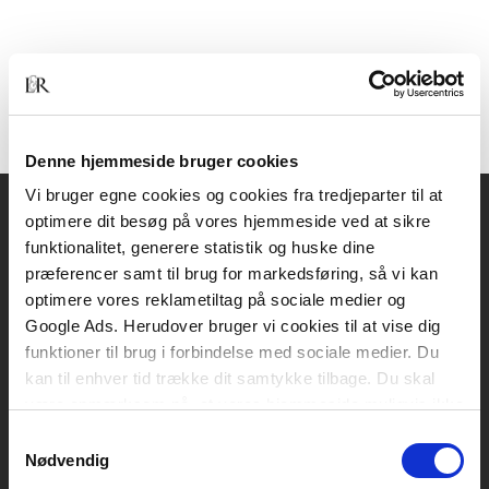
Denne hjemmeside bruger cookies
Vi bruger egne cookies og cookies fra tredjeparter til at
optimere dit besøg på vores hjemmeside ved at sikre
Akademisk Forlag
funktionalitet, generere statistik og huske dine
Vognmagergade 11
præferencer samt til brug for markedsføring, så vi kan
1120 København K
optimere vores reklametiltag på sociale medier og
Google Ads. Herudover bruger vi cookies til at vise dig
CVR 76351910
funktioner til brug i forbindelse med sociale medier. Du
kan til enhver tid trække dit samtykke tilbage. Du skal
være opmærksom på, at vores hjemmeside muligvis ikke
Kontakt kundeservice
fungerer optimalt, hvis du ikke accepterer cookies eller
Samtykkevalg
Mandag-fredag: kl. 10-15
tilbagetrækker et samtykke.
Nødvendig