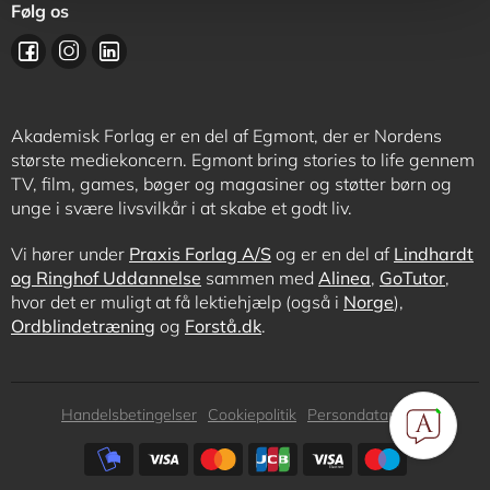
Følg os
Akademisk Forlag er en del af Egmont, der er Nordens
største mediekoncern. Egmont bring stories to life gennem
TV, film, games, bøger og magasiner og støtter børn og
unge i svære livsvilkår i at skabe et godt liv.
Vi hører under
Praxis Forlag A/S
og er en del af
Lindhardt
og Ringhof Uddannelse
sammen med
Alinea
,
GoTutor
,
hvor det er muligt at få lektiehjælp (også i
Norge
),
Ordblindetræning
og
Forstå.dk
.
Subfooter
Handelsbetingelser
Cookiepolitik
Persondatapolitik
menu
Subfooter
payment