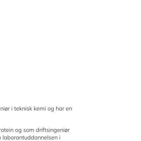
Schiermacher
Katrine Lund Skov
iør i teknisk kemi og har en
otein og som driftsingeniør
å laborantuddannelsen i