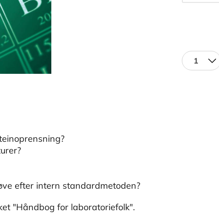
1
teinoprensning?
turer?
øve efter intern standardmetoden?
et "Håndbog for laboratoriefolk".