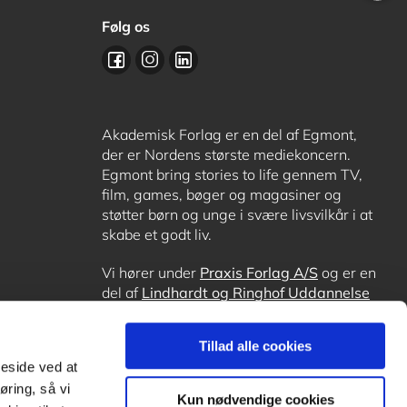
Følg os
Akademisk Forlag er en del af Egmont,
der er Nordens største mediekoncern.
Egmont bring stories to life gennem TV,
film, games, bøger og magasiner og
støtter børn og unge i svære livsvilkår i at
skabe et godt liv.
Vi hører under
Praxis Forlag A/S
og er en
del af
Lindhardt og Ringhof Uddannelse
sammen med
Alinea
,
GoTutor
, hvor det er
muligt at få lektiehjælp (også i
Norge
),
Tillad alle cookies
Ordblindetræning
og
Forstå.dk
.
meside ved at
øring, så vi
Kun nødvendige cookies