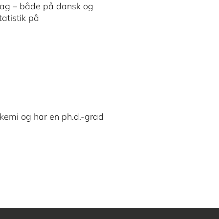
e fag – både på dansk og
atistik på
 kemi og har en ph.d.-grad