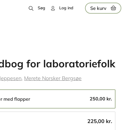
Se kurv
Søg
Log ind
bog for laboratoriefolk
 Jeppesen
Merete Norsker Bergsøe
250,00 kr.
er med flapper
225,00 kr.