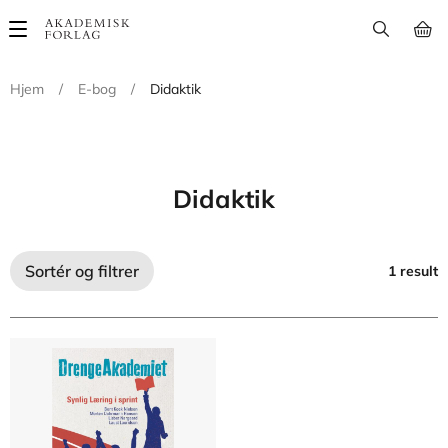
Main
navigation
Hjem
/
E-bog
/
Didaktik
Didaktik
Sortér og filtrer
1 result