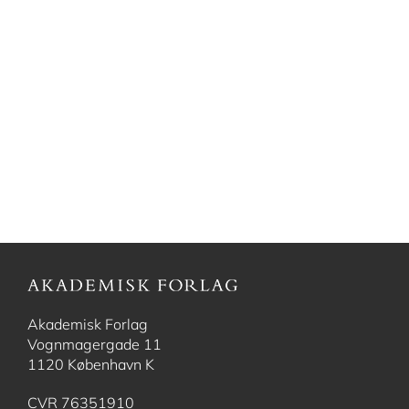
Akademisk Forlag
Vognmagergade 11
1120 København K
CVR 76351910