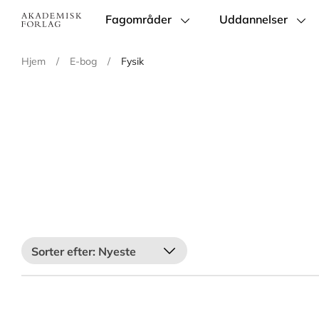
Fagområder
Uddannelser
Main
navigation
Hjem
/
E-bog
/
Fysik
Nyeste