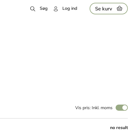
Se kurv
Søg
Log ind
Vis pris: Inkl. moms
no result