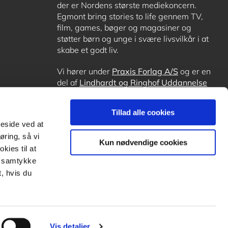
der er Nordens største mediekoncern.
Egmont bring stories to life gennem TV,
film, games, bøger og magasiner og
støtter børn og unge i svære livsvilkår i at
skabe et godt liv.
Vi hører under
Praxis Forlag A/S
og er en
del af
Lindhardt og Ringhof Uddannelse
sammen med
Alinea
,
GoTutor
, hvor det er
muligt at få lektiehjælp (også i
Norge
),
Tillad alle cookies
Ordblindetræning
og
Forstå.dk
.
meside ved at
øring, så vi
Kun nødvendige cookies
kies til at
it samtykke
, hvis du
Vis detaljer