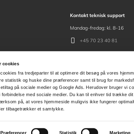
Kontakt teknisk support
Mandag-fredag: kl. 8-16
+45 70 23 40 81
support@akademisk.dk
 cookies
cookies fra tredjeparter til at optimere dit besøg på vores hjem
ere statistik og huske dine præferencer samt til brug for markedsf
tiltag på sociale medier og Google Ads. Herudover bruger vi coo
Kontakt receptionen
g i forbindelse med sociale medier. Du kan til enhver tid trække d
ærksom på, at vores hjemmeside muligvis ikke fungerer optimalt
+45 70 24 00 00
ler tilbagetrækker et samtykke.
Præferencer
Statistik
Marketing