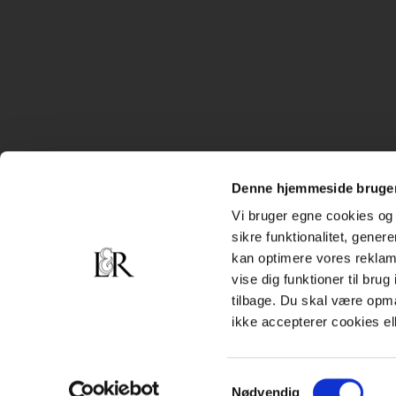
Denne hjemmeside bruger
Vi bruger egne cookies og 
sikre funktionalitet, gener
kan optimere vores reklame
vise dig funktioner til bru
tilbage. Du skal være opm
ikke accepterer cookies el
Samtykkevalg
Nødvendig