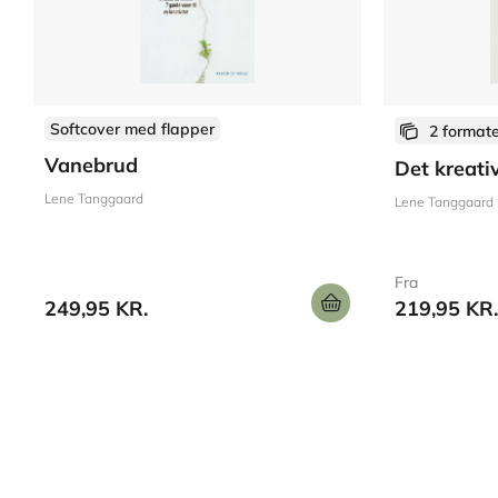
Softcover med flapper
2 format
Vanebrud
Det kreati
Lene Tanggaard
Lene Tanggaard
Fra
249,95 KR.
219,95 KR.