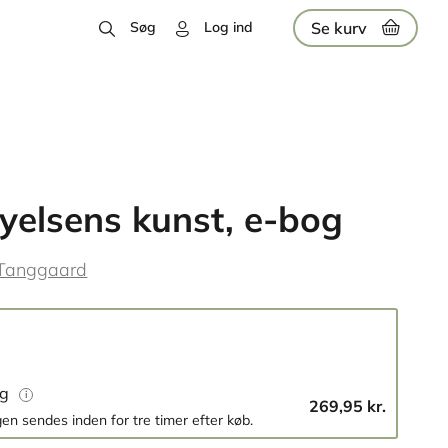
Se kurv
Søg
Log ind
yelsens kunst, e-bog
Tanggaard
og
269,95 kr.
en sendes inden for tre timer efter køb.