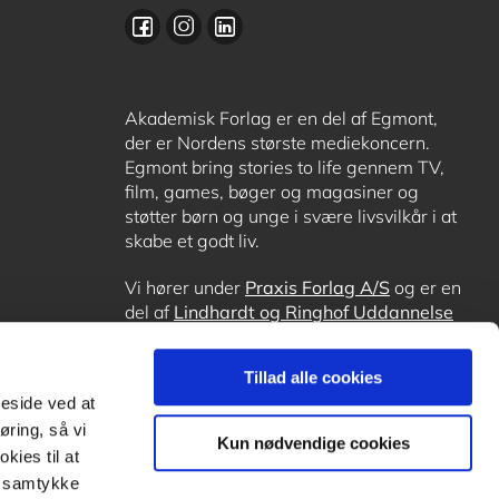
Akademisk Forlag er en del af Egmont,
der er Nordens største mediekoncern.
Egmont bring stories to life gennem TV,
film, games, bøger og magasiner og
støtter børn og unge i svære livsvilkår i at
skabe et godt liv.
Vi hører under
Praxis Forlag A/S
og er en
del af
Lindhardt og Ringhof Uddannelse
sammen med
Alinea
,
GoTutor
, hvor det er
muligt at få lektiehjælp (også i
Norge
),
Tillad alle cookies
Ordblindetræning
og
Forstå.dk
.
meside ved at
øring, så vi
Kun nødvendige cookies
kies til at
it samtykke