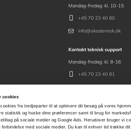
Mandag-fredag: kl. 10-15
+45 70 23 40 80
info@akademisk.dk
Kontakt teknisk support
Mandag-fredag: kl. 8-16
+45 70 23 40 81
support@akademisk.dk
 cookies
cookies fra tredjeparter til at optimere dit besøg på vores hjem
ere statistik og huske dine præferencer samt til brug for markedsf
tiltag på sociale medier og Google Ads. Herudover bruger vi coo
Kontakt receptionen
g i forbindelse med sociale medier. Du kan til enhver tid trække d