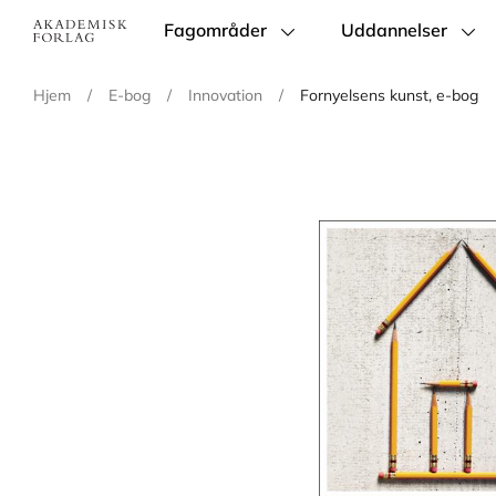
Fagområder
Uddannelser
Main
navigation
Hjem
/
E-bog
/
Innovation
/
Fornyelsens kunst, e-bog