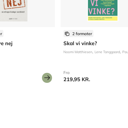
er
2 formater
ve nej
Skal vi vinke?
Noomi Matthiesen
Lene Tanggaard
Paula C
Fra
219,95 KR.