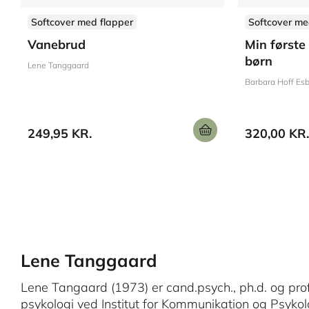
Softcover med flapper
Softcover me
Vanebrud
Min først
børn
Lene Tanggaard
Barbara Hoff Esb
249,95 KR.
320,00 KR.
Lene Tanggaard
Lene Tangaard (1973) er cand.psych., ph.d. og pr
psykologi ved Institut for Kommunikation og Psykol