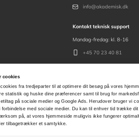
info@akademisk.dk
Kontakt teknisk support
Mandag-fredag: kl. 8-16
+45 70 23 40 81
support@akademisk.dk
 cookies
cookies fra tredjeparter til at optimere dit besøg på vores hjem
ere statistik og huske dine præferencer samt til brug for markedsf
tiltag på sociale medier og Google Ads. Herudover bruger vi coo
Kontakt receptionen
g i forbindelse med sociale medier. Du kan til enhver tid trække d
ærksom på, at vores hjemmeside muligvis ikke fungerer optimalt
+45 70 24 00 00
ler tilbagetrækker et samtykke.