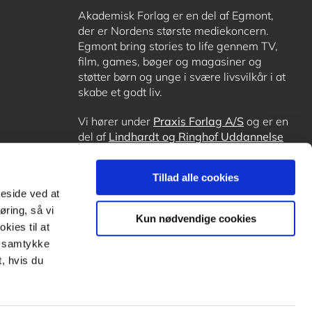
Akademisk Forlag er en del af Egmont,
der er Nordens største mediekoncern.
Egmont bring stories to life gennem TV,
film, games, bøger og magasiner og
støtter børn og unge i svære livsvilkår i at
skabe et godt liv.
Vi hører under
Praxis Forlag A/S
og er en
del af
Lindhardt og Ringhof Uddannelse
sammen med
Alinea
,
GoTutor
, hvor det er
muligt at få lektiehjælp (også i
Norge
),
Tillad alle cookies
Ordblindetræning
og
Forstå.dk
.
meside ved at
øring, så vi
Kun nødvendige cookies
kies til at
it samtykke
, hvis du