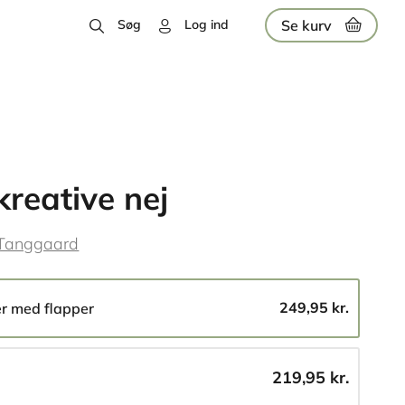
Se kurv
Søg
Log ind
kreative nej
Tanggaard
249,95 kr.
er med flapper
219,95 kr.