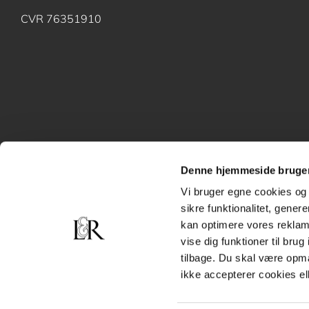
CVR 76351910
Denne hjemmeside bruger
Vi bruger egne cookies og 
sikre funktionalitet, gener
kan optimere vores reklame
vise dig funktioner til bru
tilbage. Du skal være opm
ikke accepterer cookies el