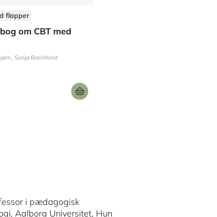
d flapper
e bog om CBT med
jørn
Sonja Breinholst
ofessor i pædagogisk
ogi, Aalborg Universitet, Hun