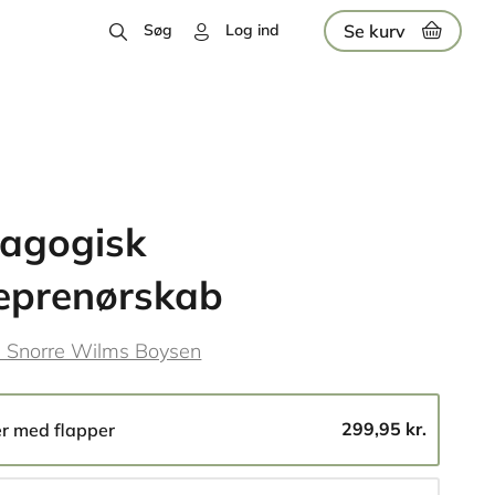
Se kurv
Søg
Log ind
agogisk
eprenørskab
l Snorre Wilms Boysen
299,95 kr.
er med flapper