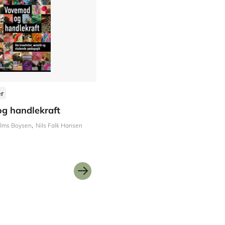
er
g handlekraft
ilms Boysen
Nils Falk Hansen