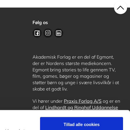
Følg os
Akademisk Forlag er en del af Egmont,
der er Nordens største mediekoncern.
Egmont bring stories to life gennem TV,
film, games, bøger og magasiner og
støtter børn og unge i svære livsvilkår i at
skabe et godt liv.
Vi hører under
Praxis Forlag A/S
og er en
del af
Lindhardt og Ringhof Uddannelse
sammen med
Alinea
,
GoTutor
, hvor det er
muligt at få lektiehjælp (også i
Norge
),
Tillad alle cookies
Ordblindetræning
og
Forstå.dk
.