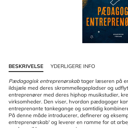
BESKRIVELSE
YDERLIGERE INFO
Pædagogisk entreprenørskab
tager læseren på en
ildsjæle med deres skrammellegepladser og udfly
entreprenører med deres hiphop musikstudier, kre
virksomheder. Den viser, hvordan pædagoger kan l
entreprenante tankegange og samtidig kombine
På denne måde introducerer, definerer og eksemp
entreprenørskab' og leverer en ramme for at arb