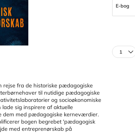
E-bog
1
 rejse fra de historiske pædagogiske
tterbørnehaver til nutidige pædagogiske
ativitetslaboratorier og socioøkonomiske
ade sig inspirere af aktuelle
re dem med pædagogiske kerneværdier.
lificerer bogen begrebet 'pædagogisk
ejde med entreprenørskab på