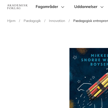
Fagområder
Uddannelser
Main
navigation
Hjem
/
Pædagogik
/
Innovation
/
Pædagogisk entrepre