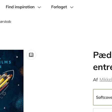
Find inspiration
Forlaget
nørskab
Pæd
entr
Mikke
Af
Softcov