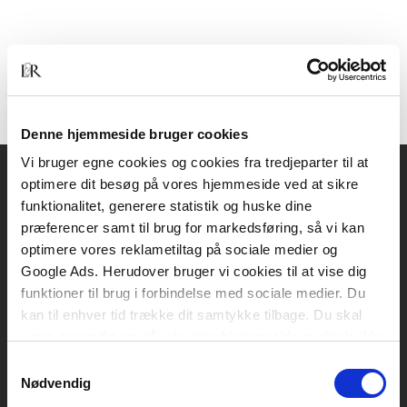
Denne hjemmeside bruger cookies
Vi bruger egne cookies og cookies fra tredjeparter til at
optimere dit besøg på vores hjemmeside ved at sikre
Akademisk Forlag
funktionalitet, generere statistik og huske dine
Vognmagergade 11
præferencer samt til brug for markedsføring, så vi kan
1120 København K
optimere vores reklametiltag på sociale medier og
Google Ads. Herudover bruger vi cookies til at vise dig
CVR 76351910
funktioner til brug i forbindelse med sociale medier. Du
kan til enhver tid trække dit samtykke tilbage. Du skal
være opmærksom på, at vores hjemmeside muligvis ikke
Kontakt kundeservice
fungerer optimalt, hvis du ikke accepterer cookies eller
Samtykkevalg
Mandag-fredag: kl. 10-15
tilbagetrækker et samtykke.
Nødvendig