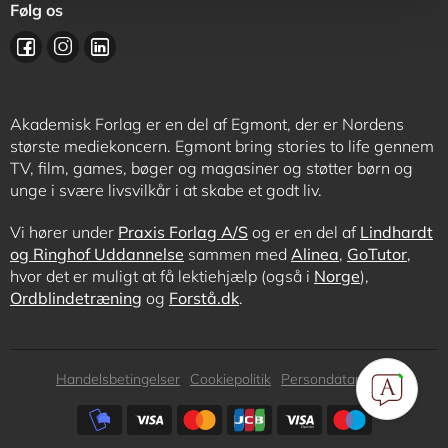
Følg os
Akademisk Forlag er en del af Egmont, der er Nordens
største mediekoncern. Egmont bring stories to life gennem
TV, film, games, bøger og magasiner og støtter børn og
unge i svære livsvilkår i at skabe et godt liv.
Vi hører under
Praxis Forlag A/S
og er en del af
Lindhardt
og Ringhof Uddannelse
sammen med
Alinea
,
GoTutor
,
hvor det er muligt at få lektiehjælp (også i
Norge
),
Ordblindetræning
og
Forstå.dk
.
Subfooter
Handelsbetingelser
Cookiepolitik
Persondatapolitik
menu
Subfooter
payment