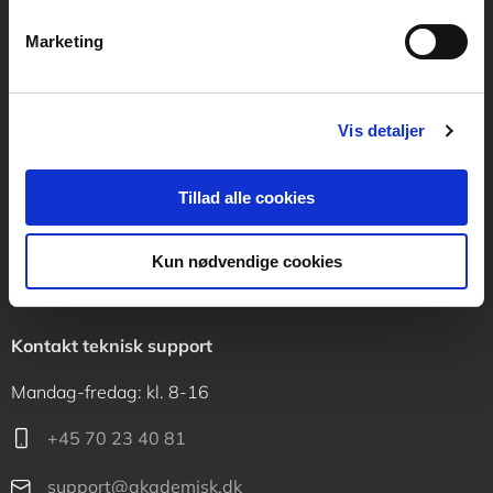
Vognmagergade 11
1120 København K
Marketing
CVR 76351910
Vis detaljer
Kontakt kundeservice
Mandag-fredag: kl. 10-15
Tillad alle cookies
+45 70 23 40 80
Kun nødvendige cookies
info@akademisk.dk
Kontakt teknisk support
Mandag-fredag: kl. 8-16
+45 70 23 40 81
support@akademisk.dk