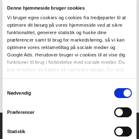
Denne hjemmeside bruger cookies
Vi bruger egne cookies og cookies fra tredjeparter til at
optimere dit besøg på vores hjemmeside ved at sikre
E-bog
funktionalitet, generere statistik og huske dine
Sociale medier i skole og
præferencer samt til brug for markedsføring, så vi kan
fritid, e-bog
optimere vores reklametiltag på sociale medier og
Google Ads. Herudover bruger vi cookies til at vise dig
Lotte Nyboe
Anette Grønning
funktioner til brug i forbindelse med sociale medier. Du
kan til enhver tid trække dit samtykke tilbage. Du skal
være opmærksom på, at vores hjemmeside muligvis ikke
239,95 KR.
fungerer optimalt, hvis du ikke accepterer cookies eller
Samtykkevalg
tilbagetrækker et samtykke.
Nødvendig
Præferencer
Statistik
Akademisk Forlag