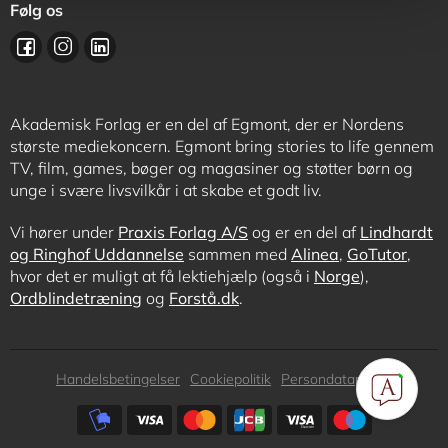
Følg os
Akademisk Forlag er en del af Egmont, der er Nordens
største mediekoncern. Egmont bring stories to life gennem
TV, film, games, bøger og magasiner og støtter børn og
unge i svære livsvilkår i at skabe et godt liv.
Vi hører under
Praxis Forlag A/S
og er en del af
Lindhardt
og Ringhof Uddannelse
sammen med
Alinea
,
GoTutor
,
hvor det er muligt at få lektiehjælp (også i
Norge
),
Ordblindetræning
og
Forstå.dk
.
Subfooter
Handelsbetingelser
Cookiepolitik
Persondatapolitik
menu
Subfooter
payment