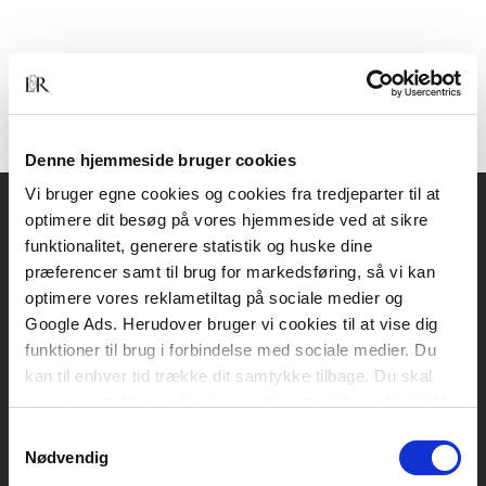
Denne hjemmeside bruger cookies
Vi bruger egne cookies og cookies fra tredjeparter til at
optimere dit besøg på vores hjemmeside ved at sikre
Akademisk Forlag
funktionalitet, generere statistik og huske dine
Vognmagergade 11
præferencer samt til brug for markedsføring, så vi kan
1120 København K
optimere vores reklametiltag på sociale medier og
Google Ads. Herudover bruger vi cookies til at vise dig
CVR 76351910
funktioner til brug i forbindelse med sociale medier. Du
kan til enhver tid trække dit samtykke tilbage. Du skal
være opmærksom på, at vores hjemmeside muligvis ikke
Kontakt kundeservice
fungerer optimalt, hvis du ikke accepterer cookies eller
Samtykkevalg
Mandag-fredag: kl. 10-15
tilbagetrækker et samtykke.
Nødvendig