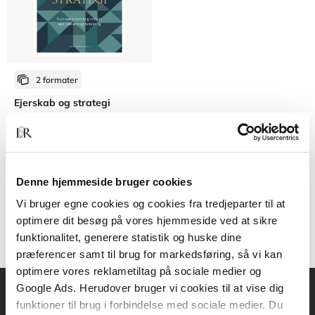
2 formater
Ejerskab og strategi
Nikolas Bakke
Stine Sofie Bisgaard
Sofie T. Gildsig
Kasper Wittrup
Søren B
Fra
Denne hjemmeside bruger cookies
269,95 KR.
Vi bruger egne cookies og cookies fra tredjeparter til at
optimere dit besøg på vores hjemmeside ved at sikre
funktionalitet, generere statistik og huske dine
præferencer samt til brug for markedsføring, så vi kan
optimere vores reklametiltag på sociale medier og
Google Ads. Herudover bruger vi cookies til at vise dig
funktioner til brug i forbindelse med sociale medier. Du