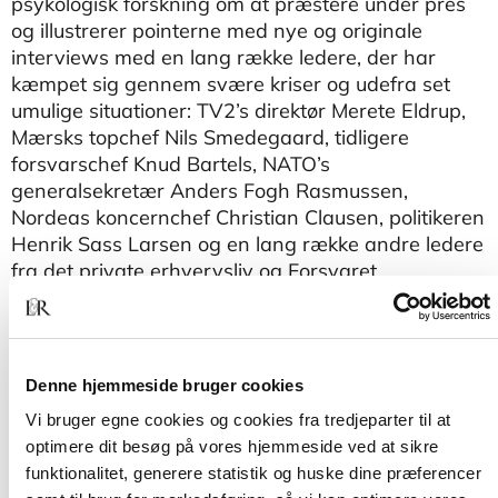
psykologisk forskning om at præstere under pres
og illustrerer pointerne med nye og originale
interviews med en lang række ledere, der har
kæmpet sig gennem svære kriser og udefra set
umulige situationer: TV2’s direktør Merete Eldrup,
Mærsks topchef Nils Smedegaard, tidligere
forsvarschef Knud Bartels, NATO’s
generalsekretær Anders Fogh Rasmussen,
Nordeas koncernchef Christian Clausen, politikeren
Henrik Sass Larsen og en lang række andre ledere
fra det private erhvervsliv og Forsvaret.
Merete Wedell-Wedellsborg er erhvervspsykolog
og har en erhvervsøkonomisk ph.d. fra
Copenhagen Business School. Hun har fungeret
Denne hjemmeside bruger cookies
som rådgiver og personlig coach for ledere i
Vi bruger egne cookies og cookies fra tredjeparter til at
Forsvaret og det private erhvervsliv gennem de
optimere dit besøg på vores hjemmeside ved at sikre
sidste 15 år bl.a. på Forsvarsakademiet og i
funktionalitet, generere statistik og huske dine præferencer
Danske Bank. Bogen er skrevet på baggrund af