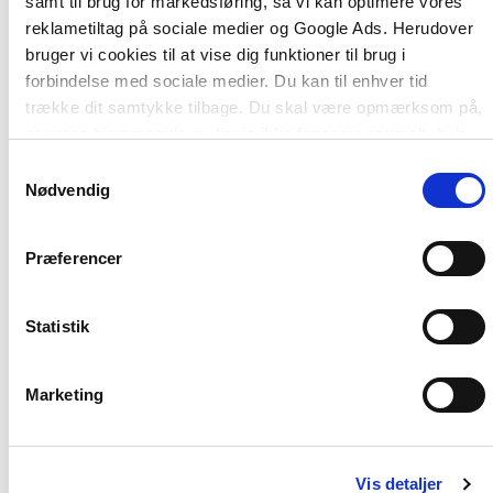
samt til brug for markedsføring, så vi kan optimere vores
interview med over 50 ledere og observationer og
reklametiltag på sociale medier og Google Ads. Herudover
gennemførelse af ledertræning på Hærens
bruger vi cookies til at vise dig funktioner til brug i
Officersskole, på West Point Military Academy og
forbindelse med sociale medier. Du kan til enhver tid
Stanford University i USA og ikke mindst i en lang
trække dit samtykke tilbage. Du skal være opmærksom på,
række danske virksomheder.
at vores hjemmeside muligvis ikke fungerer optimalt, hvis
du ikke accepterer cookies eller tilbagetrækker et
Samtykkevalg
samtykke.
Nødvendig
Præferencer
Statistik
Af samme forfatter
Marketing
Vis detaljer