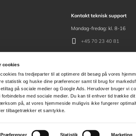
Kontakt teknisk support
Mandag-fredag: kl. 8-16
+45 70 23 40 81
support@akademisk.dk
 cookies
cookies fra tredjeparter til at optimere dit besøg på vores hjem
ere statistik og huske dine præferencer samt til brug for markedsf
tiltag på sociale medier og Google Ads. Herudover bruger vi coo
Kontakt receptionen
g i forbindelse med sociale medier. Du kan til enhver tid trække d
ærksom på, at vores hjemmeside muligvis ikke fungerer optimalt
+45 70 24 00 00
ler tilbagetrækker et samtykke.
Præferencer
Statistik
Marketing