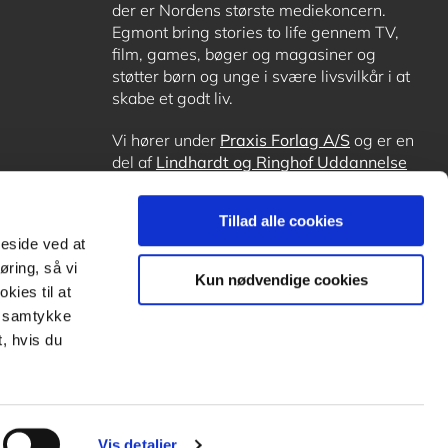
der er Nordens største mediekoncern.
Egmont bring stories to life gennem TV,
film, games, bøger og magasiner og
støtter børn og unge i svære livsvilkår i at
skabe et godt liv.
Vi hører under
Praxis Forlag A/S
og er en
del af
Lindhardt og Ringhof Uddannelse
sammen med
Alinea
,
GoTutor
, hvor det er
muligt at få lektiehjælp (også i
Norge
),
Tillad alle cookies
Ordblindetræning
og
Forstå.dk
.
meside ved at
øring, så vi
Kun nødvendige cookies
kies til at
it samtykke
, hvis du
Vis detaljer