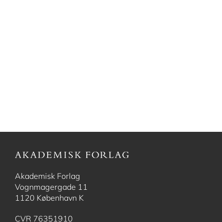
Akademisk Forlag
Vognmagergade 11
1120 København K
CVR 76351910