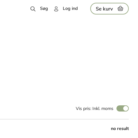
Se kurv
Søg
Log ind
Vis pris: Inkl. moms
no result