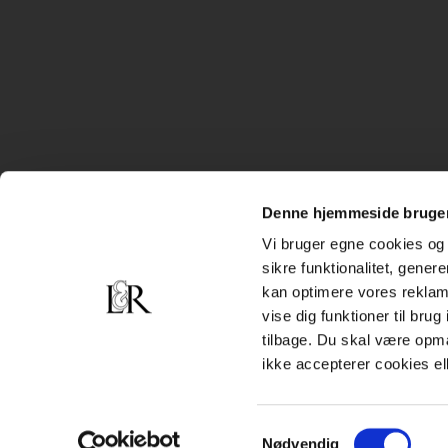
Denne hjemmeside bruger
Vi bruger egne cookies og 
sikre funktionalitet, gener
kan optimere vores reklame
vise dig funktioner til bru
tilbage. Du skal være opm
ikke accepterer cookies el
Samtykkevalg
Nødvendig