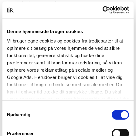
also includes up-to-date statistics, contrasts
Clinton and Trump voters, and discusses the
crucial role of the swing state of Ohio in
presidential elections, generational differences in
Denne hjemmeside bruger cookies
media use, and the geography of innovation. This
work is suitable for students in the last year of
Vi bruger egne cookies og cookies fra tredjeparter til at
gymnasium or first year of university, and is
optimere dit besøg på vores hjemmeside ved at sikre
recommended for Europeans planning a long visit
funktionalitet, generere statistik og huske dine
to the United States.
præferencer samt til brug for markedsføring, så vi kan
optimere vores reklametiltag på sociale medier og
Google Ads. Herudover bruger vi cookies til at vise dig
funktioner til brug i forbindelse med sociale medier. Du
kan til enhver tid trække dit samtykke tilbage. Du skal
være opmærksom på, at vores hjemmeside muligvis ikke
fungerer optimalt, hvis du ikke accepterer cookies eller
Samtykkevalg
tilbagetrækker et samtykke.
Nødvendig
Af samme forfatter
Præferencer