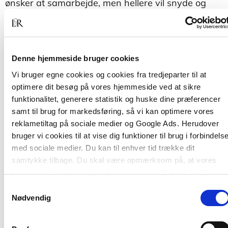
ønsker at samarbejde, men hellere vil snyde og
bedrage.
Spørgsmålet belyses på en helt ny måde ved at
stille skarpt på de tre grupper, der har størst
Denne hjemmeside bruger cookies
indflydelse på samfundets udvikling: hard-riderne,
tough-riderne og easy-riderne. Forfatternes bud
Vi bruger egne cookies og cookies fra tredjeparter til at
er, at vi ved at blive klogere på disse 'spillertyper'
optimere dit besøg på vores hjemmeside ved at sikre
også bliver mere afklarede om, hvilken vej vi skal
funktionalitet, generere statistik og huske dine præferencer
vælge.
samt til brug for markedsføring, så vi kan optimere vores
reklametiltag på sociale medier og Google Ads. Herudover
Kontrol eller tillid er lærebog til studerende i
bruger vi cookies til at vise dig funktioner til brug i forbindels
sociologi, statskundskab og samfundsfag – og det
med sociale medier. Du kan til enhver tid trække dit
er samtidig en debatbog om fremtidens
samtykke tilbage. Du skal være opmærksom på, at vores
velfærdssamfund.
hjemmeside muligvis ikke fungerer optimalt, hvis du ikke
accepterer cookies eller tilbagetrækker et samtykke.
Samtykkevalg
Gert Tinggaard Svendsen
(1963) er professor,
Nødvendig
ph.d., ved Institut for Statskundskab, Aarhus
Universitet.