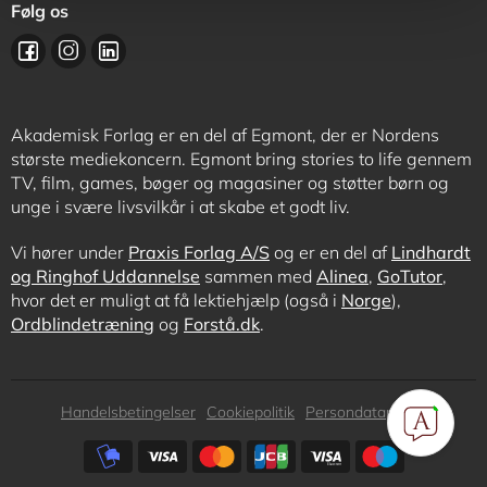
Følg os
Akademisk Forlag er en del af Egmont, der er Nordens
største mediekoncern. Egmont bring stories to life gennem
TV, film, games, bøger og magasiner og støtter børn og
unge i svære livsvilkår i at skabe et godt liv.
Vi hører under
Praxis Forlag A/S
og er en del af
Lindhardt
og Ringhof Uddannelse
sammen med
Alinea
,
GoTutor
,
hvor det er muligt at få lektiehjælp (også i
Norge
),
Ordblindetræning
og
Forstå.dk
.
Subfooter
Handelsbetingelser
Cookiepolitik
Persondatapolitik
menu
Subfooter
payment