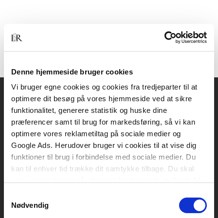
Denne hjemmeside bruger cookies
Vi bruger egne cookies og cookies fra tredjeparter til at
optimere dit besøg på vores hjemmeside ved at sikre
Akademisk Forlag
funktionalitet, generere statistik og huske dine
Vognmagergade 11
præferencer samt til brug for markedsføring, så vi kan
1120 København K
optimere vores reklametiltag på sociale medier og
Google Ads. Herudover bruger vi cookies til at vise dig
CVR 76351910
funktioner til brug i forbindelse med sociale medier. Du
kan til enhver tid trække dit samtykke tilbage. Du skal
være opmærksom på, at vores hjemmeside muligvis ikke
Kontakt kundeservice
fungerer optimalt, hvis du ikke accepterer cookies eller
Samtykkevalg
Mandag-fredag: kl. 10-15
tilbagetrækker et samtykke.
Nødvendig