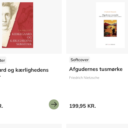
Softcover
ter
Afgudernes tusmørke
ard og kærlighedens
r
Friedrich Nietzsche
R.
199,95 KR.