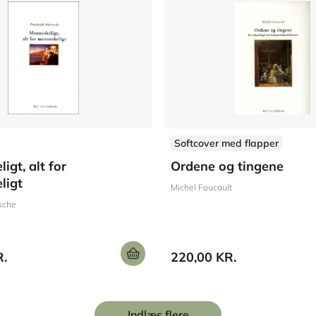
Softcover med flapper
igt, alt for
Ordene og tingene
ligt
Michel Foucault
zsche
R.
220,00 KR.
Indlæs flere