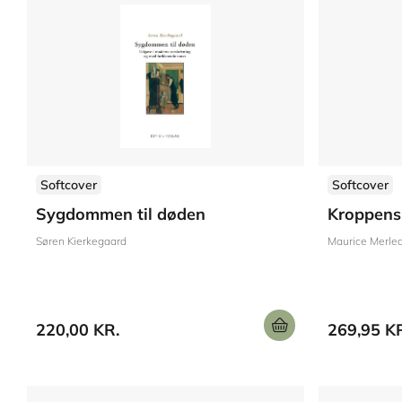
Softcover
Softcover
Sygdommen til døden
Kroppens
Søren Kierkegaard
Maurice Merle
220,00 KR.
269,95 K