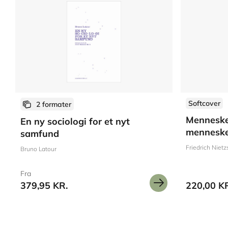
Softcover
2 formater
Menneskel
En ny sociologi for et nyt
menneske
samfund
Friedrich Niet
Bruno Latour
Fra
379,95 KR.
220,00 K