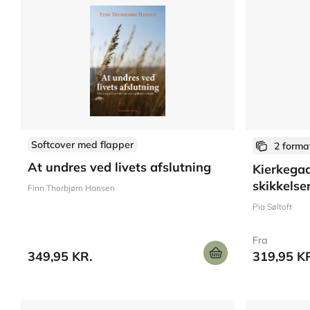
Softcover med flapper
2 forma
At undres ved livets afslutning
Kierkega
skikkelse
Finn Thorbjørn Hansen
Pia Søltoft
Fra
349,95 KR.
319,95 K