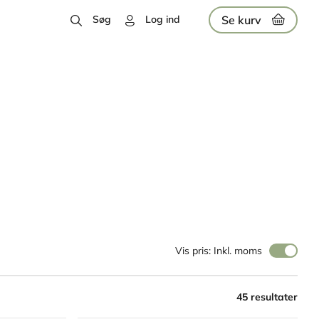
Se kurv
Søg
Log ind
Vis pris: Inkl. moms
45 resultater