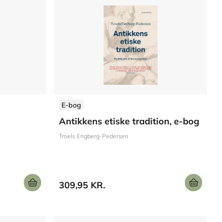
E-bog
Antikkens etiske tradition, e-bog
Troels Engberg-Pedersen
ergaard
Ole Thyssen
Lilian Munk Rösing
Tine Damsholt
Jacob Wamberg
Lars-
309,95 KR.