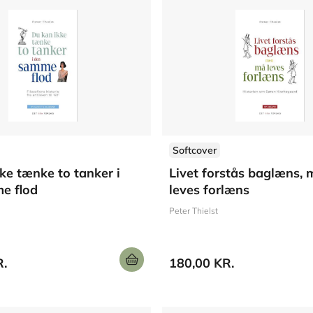
Softcover
ke tænke to tanker i
Livet forstås baglæns,
e flod
leves forlæns
Peter Thielst
R.
180,00 KR.