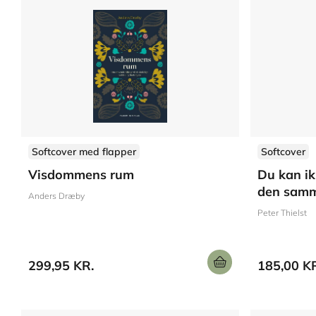
Softcover med flapper
Softcover
Visdommens rum
Du kan ik
den samm
Anders Dræby
Peter Thielst
299,95 KR.
185,00 K