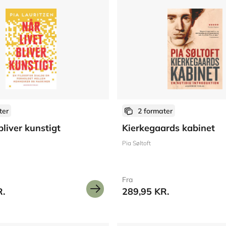
ter
2 formater
bliver kunstigt
Kierkegaards kabinet
Pia Søltoft
Fra
R.
289,95 KR.