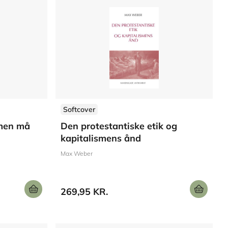
Softcover
 men må
Den protestantiske etik og
kapitalismens ånd
Max Weber
269,95 KR.