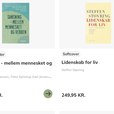
Softcover
ter
Lidenskab for liv
 - mellem mennesket og
Steffen Støvring
hansen
Peter Kjelstrup Axel Jensen
Hans-Jørgen Schanz
Simo Køppe
Søren Ov
R.
249,95 KR.