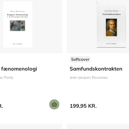
Softcover
 fænomenologi
Samfundskontrakten
au-Ponty
Jean-Jacques Rousseau
R.
199,95 KR.