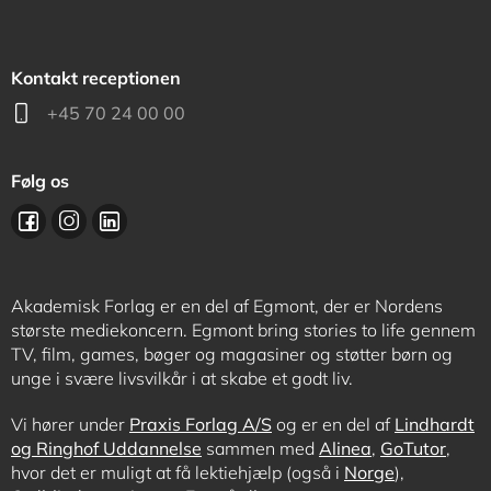
Kontakt receptionen
+45 70 24 00 00
Følg os
Akademisk Forlag er en del af Egmont, der er Nordens
største mediekoncern. Egmont bring stories to life gennem
TV, film, games, bøger og magasiner og støtter børn og
unge i svære livsvilkår i at skabe et godt liv.
Vi hører under
Praxis Forlag A/S
og er en del af
Lindhardt
og Ringhof Uddannelse
sammen med
Alinea
,
GoTutor
,
hvor det er muligt at få lektiehjælp (også i
Norge
),