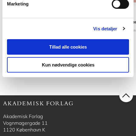
Marketing
Serie
POD
Ståbi
Biskop Peder Pallad
Vis detaljer
Martin Schwarz Lausten
Finn L. Ludvigsen
Henning Hørup Sørensen
Ole B. Stampe
Børge Hviid Pejt
Tillad alle cookies
Fra
599,00 KR.
499,95 KR.
Kun nødvendige cookies
Akademisk Forlag
Vognmagergade 11
1120 København K