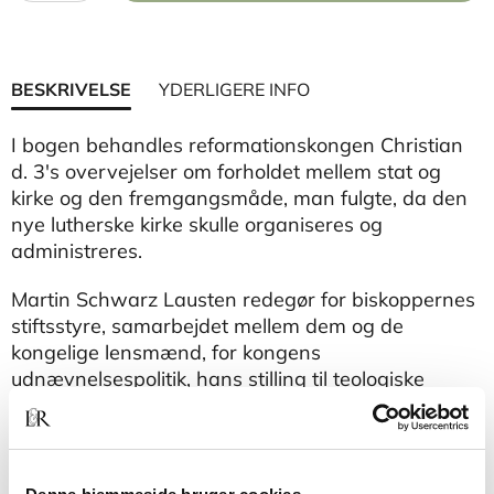
BESKRIVELSE
YDERLIGERE INFO
I bogen behandles reformationskongen Christian
d. 3's overvejelser om forholdet mellem stat og
kirke og den fremgangsmåde, man fulgte, da den
nye lutherske kirke skulle organiseres og
administreres.
Martin Schwarz Lausten redegør for biskoppernes
stiftsstyre, samarbejdet mellem dem og de
kongelige lensmænd, for kongens
udnævnelsespolitik, hans stilling til teologiske
lærestridigheder, ligesom de kongelige rådgivere i
disse sager beskrives. I bogens sidste kapitel
undersøges forholdet mellem kongens 'politi' og
den kirkelige disciplin.