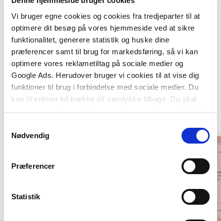
Denne hjemmeside bruger cookies
Vi bruger egne cookies og cookies fra tredjeparter til at
optimere dit besøg på vores hjemmeside ved at sikre
funktionalitet, generere statistik og huske dine
præferencer samt til brug for markedsføring, så vi kan
optimere vores reklametiltag på sociale medier og
Google Ads. Herudover bruger vi cookies til at vise dig
funktioner til brug i forbindelse med sociale medier. Du
kan til enhver tid trække dit samtykke tilbage. Du skal
Andre har også købt
være opmærksom på, at vores hjemmeside muligvis ikke
fungerer optimalt, hvis du ikke accepterer cookies eller
Samtykkevalg
tilbagetrækker et samtykke.
Nødvendig
Præferencer
Statistik