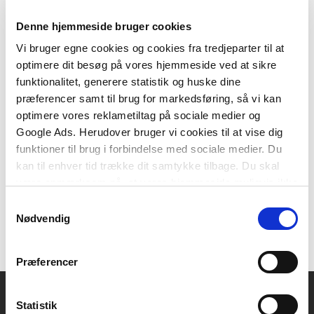
Denne hjemmeside bruger cookies
Vi bruger egne cookies og cookies fra tredjeparter til at
optimere dit besøg på vores hjemmeside ved at sikre
2 formater
funktionalitet, generere statistik og huske dine
Psykologi og socialt arbejde 2
præferencer samt til brug for markedsføring, så vi kan
Ida Skytte Jakobsen
Mona Kjær Ditlevsen
Godette Walmod
optimere vores reklametiltag på sociale medier og
Google Ads. Herudover bruger vi cookies til at vise dig
funktioner til brug i forbindelse med sociale medier. Du
Fra
kan til enhver tid trække dit samtykke tilbage. Du skal
289,95 KR.
være opmærksom på, at vores hjemmeside muligvis ikke
fungerer optimalt, hvis du ikke accepterer cookies eller
Samtykkevalg
tilbagetrækker et samtykke.
Nødvendig
Præferencer
Statistik