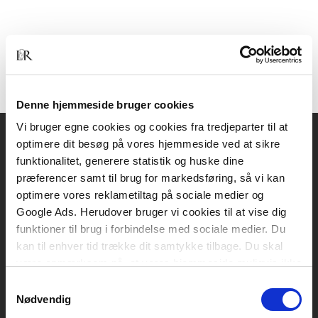
Denne hjemmeside bruger cookies
Vi bruger egne cookies og cookies fra tredjeparter til at
optimere dit besøg på vores hjemmeside ved at sikre
Akademisk Forlag
funktionalitet, generere statistik og huske dine
Vognmagergade 11
præferencer samt til brug for markedsføring, så vi kan
1120 København K
optimere vores reklametiltag på sociale medier og
Google Ads. Herudover bruger vi cookies til at vise dig
CVR 76351910
funktioner til brug i forbindelse med sociale medier. Du
kan til enhver tid trække dit samtykke tilbage. Du skal
være opmærksom på, at vores hjemmeside muligvis ikke
Kontakt kundeservice
fungerer optimalt, hvis du ikke accepterer cookies eller
Samtykkevalg
Mandag-fredag: kl. 10-15
tilbagetrækker et samtykke.
Nødvendig