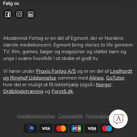
Følg os
Akademisk Forlag er en del af Egmont, der er Nordens
største mediekoncern. Egmont bring stories to life gennem
TV, film, games, bøger og magasiner og støtter børn og
unge i svære livsvilkår i at skabe et godt liv.
Vi hører under
Praxis Forlag A/S
og er en del af
Lindhardt
og Ringhof Uddannelse
sammen med
Alinea
,
GoTutor
,
hvor det er muligt at få lektiehjælp (også i
Norge
),
Ordblindetræning
og
Forstå.dk
.
Subfooter
Handelsbetingelser
Cookiepolitik
Persondatapolitik
menu
Subfooter
payment