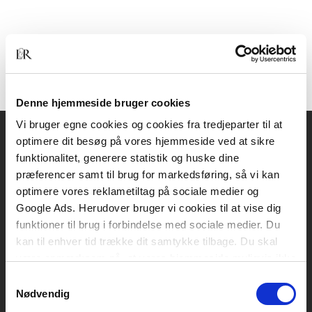
Denne hjemmeside bruger cookies
Vi bruger egne cookies og cookies fra tredjeparter til at
optimere dit besøg på vores hjemmeside ved at sikre
Akademisk Forlag
funktionalitet, generere statistik og huske dine
Vognmagergade 11
præferencer samt til brug for markedsføring, så vi kan
1120 København K
optimere vores reklametiltag på sociale medier og
Google Ads. Herudover bruger vi cookies til at vise dig
CVR 76351910
funktioner til brug i forbindelse med sociale medier. Du
kan til enhver tid trække dit samtykke tilbage. Du skal
være opmærksom på, at vores hjemmeside muligvis ikke
Kontakt kundeservice
fungerer optimalt, hvis du ikke accepterer cookies eller
Samtykkevalg
Mandag-fredag: kl. 10-15
tilbagetrækker et samtykke.
Nødvendig