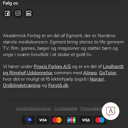
Følg os
Akademisk Forlag er en del af Egmont, der er Nordens
største mediekoncern. Egmont bring stories to life gennem
TV, film, games, bøger og magasiner og støtter børn og
unge i svære livsvilkår i at skabe et godt liv.
Vi hører under
Praxis Forlag A/S
og er en del af
Lindhardt
og Ringhof Uddannelse
sammen med
Alinea
,
GoTutor
,
hvor det er muligt at få lektiehjælp (også i
Norge
),
Ordblindetræning
og
Forstå.dk
.
Subfooter
Handelsbetingelser
Cookiepolitik
Persondatapolitik
menu
Subfooter
payment