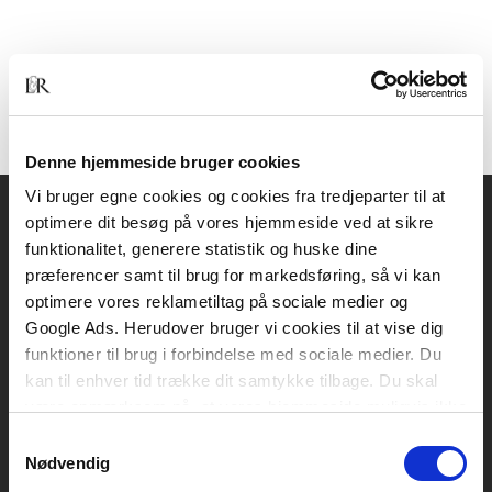
Denne hjemmeside bruger cookies
Vi bruger egne cookies og cookies fra tredjeparter til at
optimere dit besøg på vores hjemmeside ved at sikre
Akademisk Forlag
funktionalitet, generere statistik og huske dine
Vognmagergade 11
præferencer samt til brug for markedsføring, så vi kan
1120 København K
optimere vores reklametiltag på sociale medier og
Google Ads. Herudover bruger vi cookies til at vise dig
CVR 76351910
funktioner til brug i forbindelse med sociale medier. Du
kan til enhver tid trække dit samtykke tilbage. Du skal
være opmærksom på, at vores hjemmeside muligvis ikke
Kontakt kundeservice
fungerer optimalt, hvis du ikke accepterer cookies eller
Samtykkevalg
Mandag-fredag: kl. 10-15
tilbagetrækker et samtykke.
Nødvendig