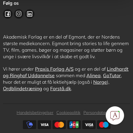
Følg os
Akademisk Forlag er en del af Egmont, der er Nordens
største mediekoncern. Egmont bring stories to life gennem
TV, film, games, bøger og magasiner og støtter børn og
unge i svære livsvilkår i at skabe et godt liv.
Vi hører under
Praxis Forlag A/S
og er en del af
Lindhardt
og Ringhof Uddannelse
sammen med
Alinea
,
GoTutor
,
hvor det er muligt at få lektiehjælp (også i
Norge
),
Ordblindetræning
og
Forstå.dk
.
Subfooter
Handelsbetingelser
Cookiepolitik
Persondatapolitik
menu
Subfooter
payment