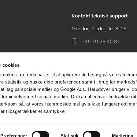
Kontakt teknisk support
Mandag-fredag: kl. 8-16
+45 70 23 40 81
support@akademisk.dk
 cookies
cookies fra tredjeparter til at optimere dit besøg på vores hjem
ere statistik og huske dine præferencer samt til brug for markedsf
tiltag på sociale medier og Google Ads. Herudover bruger vi coo
Kontakt receptionen
g i forbindelse med sociale medier. Du kan til enhver tid trække d
ærksom på, at vores hjemmeside muligvis ikke fungerer optimalt
+45 70 24 00 00
ler tilbagetrækker et samtykke.
Præferencer
Statistik
Marketing