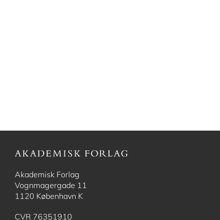
Akademisk Forlag
Vognmagergade 11
1120 København K
CVR 76351910