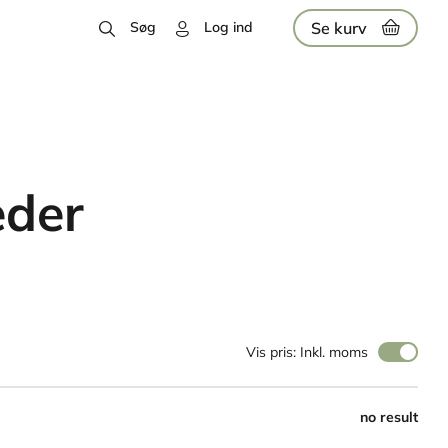
Se kurv
Søg
Log ind
eder
Vis pris: Inkl. moms
no result