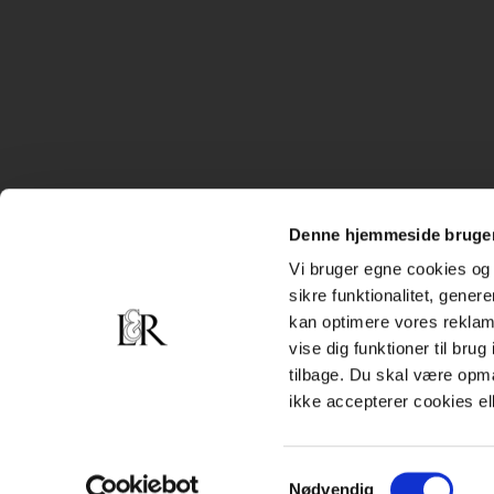
Denne hjemmeside bruger
Vi bruger egne cookies og 
sikre funktionalitet, gener
kan optimere vores reklame
vise dig funktioner til bru
tilbage. Du skal være opm
ikke accepterer cookies el
Samtykkevalg
Nødvendig