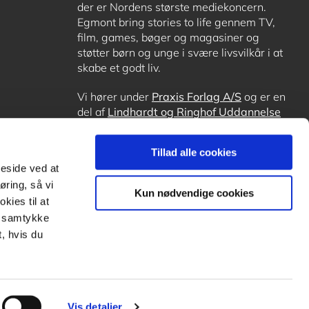
der er Nordens største mediekoncern.
Egmont bring stories to life gennem TV,
film, games, bøger og magasiner og
støtter børn og unge i svære livsvilkår i at
skabe et godt liv.
Vi hører under
Praxis Forlag A/S
og er en
del af
Lindhardt og Ringhof Uddannelse
sammen med
Alinea
,
GoTutor
, hvor det er
muligt at få lektiehjælp (også i
Norge
),
Tillad alle cookies
Ordblindetræning
og
Forstå.dk
.
meside ved at
øring, så vi
Kun nødvendige cookies
kies til at
it samtykke
, hvis du
Vis detaljer