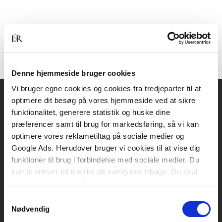
Denne hjemmeside bruger cookies
Vi bruger egne cookies og cookies fra tredjeparter til at
optimere dit besøg på vores hjemmeside ved at sikre
Akademisk Forlag
funktionalitet, generere statistik og huske dine
Vognmagergade 11
præferencer samt til brug for markedsføring, så vi kan
1120 København K
optimere vores reklametiltag på sociale medier og
Google Ads. Herudover bruger vi cookies til at vise dig
CVR 76351910
funktioner til brug i forbindelse med sociale medier. Du
kan til enhver tid trække dit samtykke tilbage. Du skal
være opmærksom på, at vores hjemmeside muligvis ikke
Kontakt kundeservice
fungerer optimalt, hvis du ikke accepterer cookies eller
Samtykkevalg
Mandag-fredag: kl. 10-15
tilbagetrækker et samtykke.
Nødvendig