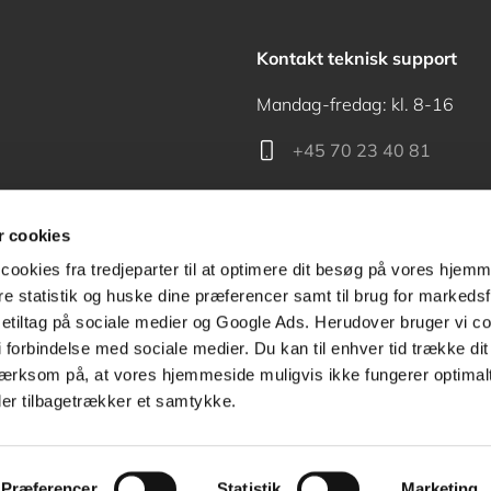
Kontakt teknisk support
Mandag-fredag: kl. 8-16
+45 70 23 40 81
support@akademisk.dk
 cookies
cookies fra tredjeparter til at optimere dit besøg på vores hjem
ere statistik og huske dine præferencer samt til brug for markedsf
tiltag på sociale medier og Google Ads. Herudover bruger vi coo
Kontakt receptionen
g i forbindelse med sociale medier. Du kan til enhver tid trække d
ærksom på, at vores hjemmeside muligvis ikke fungerer optimalt
+45 70 24 00 00
ler tilbagetrækker et samtykke.
Præferencer
Statistik
Marketing