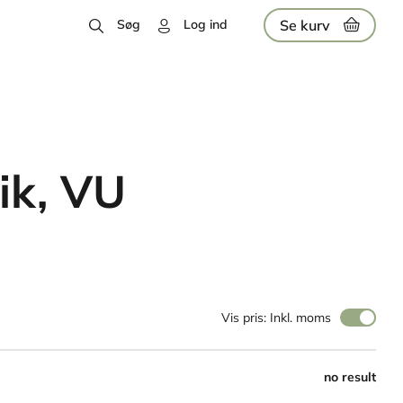
Se kurv
Søg
Log ind
k, VU
Vis pris: Inkl. moms
no result