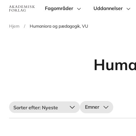
Fagområder
Uddannelser
Main
navigation
Hjem
/
Humaniora og pædagogik, VU
Human
Emner
Nyeste