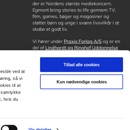
der er Nordens største mediekoncern.
Egmont bring stories to life gennem TV,
film, games, bøger og magasiner og
støtter børn og unge i svære livsvilkår i at
skabe et godt liv.
Vi hører under
Praxis Forlag A/S
og er en
del af
Lindhardt og Ringhof Uddannelse
sammen med
Alinea
,
GoTutor
, hvor det er
muligt at få lektiehjælp (også i
Norge
),
Tillad alle cookies
Ordblindetræning
og
Forstå.dk
.
meside ved at
øring, så vi
Kun nødvendige cookies
kies til at
it samtykke
, hvis du
Vis detaljer