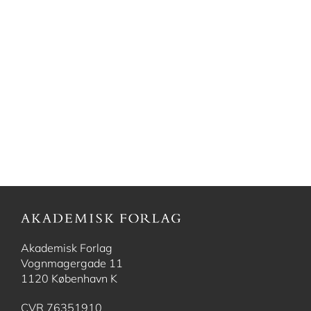
Akademisk Forlag
Vognmagergade 11
1120 København K
CVR 76351910