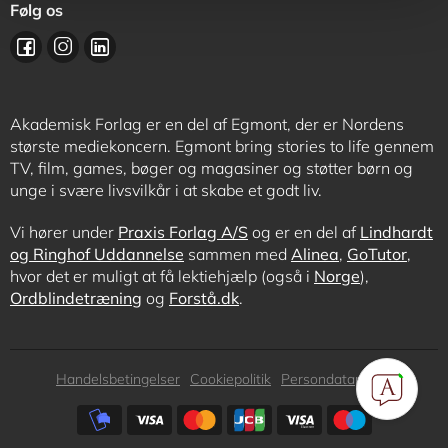
Følg os
Akademisk Forlag er en del af Egmont, der er Nordens
største mediekoncern. Egmont bring stories to life gennem
TV, film, games, bøger og magasiner og støtter børn og
unge i svære livsvilkår i at skabe et godt liv.
Vi hører under
Praxis Forlag A/S
og er en del af
Lindhardt
og Ringhof Uddannelse
sammen med
Alinea
,
GoTutor
,
hvor det er muligt at få lektiehjælp (også i
Norge
),
Ordblindetræning
og
Forstå.dk
.
Subfooter
Handelsbetingelser
Cookiepolitik
Persondatapolitik
menu
Subfooter
payment