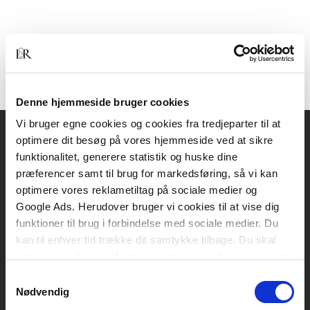
Denne hjemmeside bruger cookies
Vi bruger egne cookies og cookies fra tredjeparter til at
optimere dit besøg på vores hjemmeside ved at sikre
Akademisk Forlag
funktionalitet, generere statistik og huske dine
Vognmagergade 11
præferencer samt til brug for markedsføring, så vi kan
1120 København K
optimere vores reklametiltag på sociale medier og
Google Ads. Herudover bruger vi cookies til at vise dig
CVR 76351910
funktioner til brug i forbindelse med sociale medier. Du
kan til enhver tid trække dit samtykke tilbage. Du skal
være opmærksom på, at vores hjemmeside muligvis ikke
Kontakt kundeservice
fungerer optimalt, hvis du ikke accepterer cookies eller
Samtykkevalg
Mandag-fredag: kl. 10-15
tilbagetrækker et samtykke.
Nødvendig