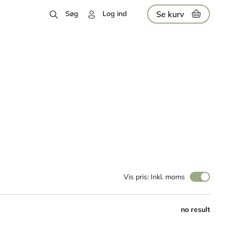
Se kurv
Søg
Log ind
Vis pris: Inkl. moms
no result