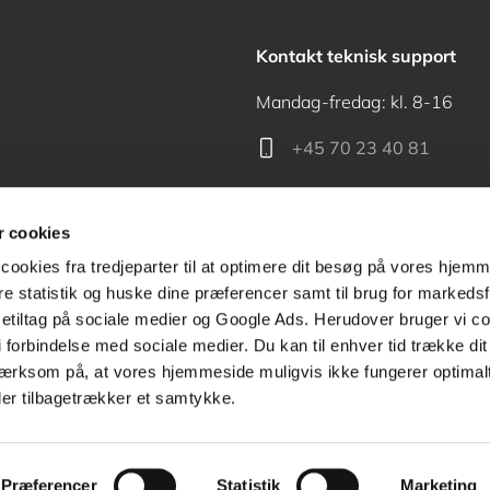
Kontakt teknisk support
Mandag-fredag: kl. 8-16
+45 70 23 40 81
support@akademisk.dk
 cookies
cookies fra tredjeparter til at optimere dit besøg på vores hjem
ere statistik og huske dine præferencer samt til brug for markedsf
tiltag på sociale medier og Google Ads. Herudover bruger vi coo
Kontakt receptionen
g i forbindelse med sociale medier. Du kan til enhver tid trække d
ærksom på, at vores hjemmeside muligvis ikke fungerer optimalt
+45 70 24 00 00
ler tilbagetrækker et samtykke.
Præferencer
Statistik
Marketing