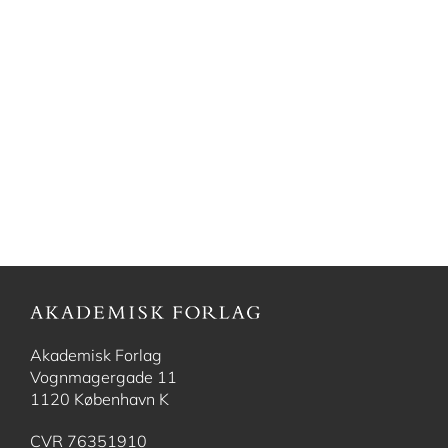
Akademisk Forlag
Vognmagergade 11
1120 København K
CVR 76351910