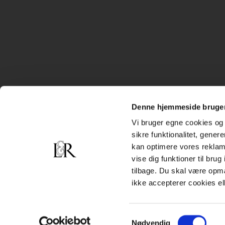
Denne hjemmeside bruger
Vi bruger egne cookies og 
sikre funktionalitet, gener
kan optimere vores reklame
vise dig funktioner til bru
tilbage. Du skal være opm
ikke accepterer cookies el
Samtykkevalg
Nødvendig