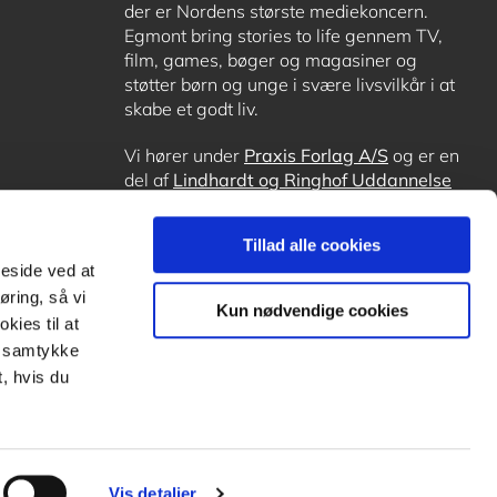
der er Nordens største mediekoncern.
Egmont bring stories to life gennem TV,
film, games, bøger og magasiner og
støtter børn og unge i svære livsvilkår i at
skabe et godt liv.
Vi hører under
Praxis Forlag A/S
og er en
del af
Lindhardt og Ringhof Uddannelse
sammen med
Alinea
,
GoTutor
, hvor det er
muligt at få lektiehjælp (også i
Norge
),
Tillad alle cookies
Ordblindetræning
og
Forstå.dk
.
meside ved at
øring, så vi
Kun nødvendige cookies
kies til at
it samtykke
, hvis du
Vis detaljer