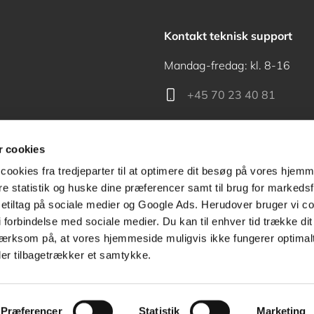
Kontakt teknisk support
Mandag-fredag: kl. 8-16
+45 70 23 40 81
support@akademisk.dk
 cookies
cookies fra tredjeparter til at optimere dit besøg på vores hjem
ere statistik og huske dine præferencer samt til brug for markedsf
tiltag på sociale medier og Google Ads. Herudover bruger vi coo
Kontakt receptionen
g i forbindelse med sociale medier. Du kan til enhver tid trække d
ærksom på, at vores hjemmeside muligvis ikke fungerer optimalt
+45 70 24 00 00
ler tilbagetrækker et samtykke.
Præferencer
Statistik
Marketing