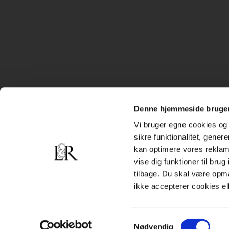
Denne hjemmeside bruger
Vi bruger egne cookies og 
sikre funktionalitet, gener
kan optimere vores reklame
vise dig funktioner til bru
tilbage. Du skal være opm
ikke accepterer cookies el
Samtykkevalg
Nødvendig