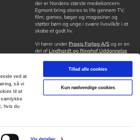
der er Nordens største mediekoncern.
Egmont bring stories to life gennem TV,
film, games, bøger og magasiner og
støtter børn og unge i svære livsvilkår i at
skabe et godt liv.
Vi hører under
Praxis Forlag A/S
og er en
del af
Lindhardt og Ringhof Uddannelse
sammen med
Alinea
,
GoTutor
, hvor det er
muligt at få lektiehjælp (også i
Norge
),
Tillad alle cookies
Ordblindetræning
og
Forstå.dk
.
meside ved at
øring, så vi
Kun nødvendige cookies
kies til at
it samtykke
, hvis du
Vis detaljer