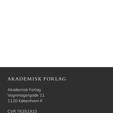
Akademisk Forlag
Vognmagergade 11
1120 København K
CVR 76351910