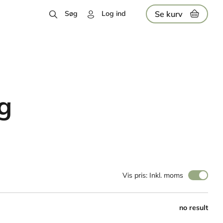
Se kurv
Søg
Log ind
g
Vis pris: Inkl. moms
no result