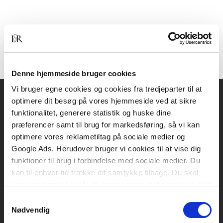
Denne hjemmeside bruger cookies
Vi bruger egne cookies og cookies fra tredjeparter til at
optimere dit besøg på vores hjemmeside ved at sikre
Akademisk Forlag
funktionalitet, generere statistik og huske dine
Vognmagergade 11
præferencer samt til brug for markedsføring, så vi kan
1120 København K
optimere vores reklametiltag på sociale medier og
Google Ads. Herudover bruger vi cookies til at vise dig
CVR 76351910
funktioner til brug i forbindelse med sociale medier. Du
kan til enhver tid trække dit samtykke tilbage. Du skal
være opmærksom på, at vores hjemmeside muligvis ikke
Kontakt kundeservice
fungerer optimalt, hvis du ikke accepterer cookies eller
Samtykkevalg
Mandag-fredag: kl. 10-15
tilbagetrækker et samtykke.
Nødvendig