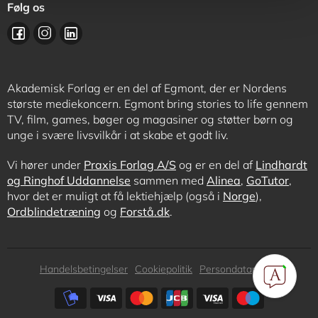
Følg os
Akademisk Forlag er en del af Egmont, der er Nordens
største mediekoncern. Egmont bring stories to life gennem
TV, film, games, bøger og magasiner og støtter børn og
unge i svære livsvilkår i at skabe et godt liv.
Vi hører under
Praxis Forlag A/S
og er en del af
Lindhardt
og Ringhof Uddannelse
sammen med
Alinea
,
GoTutor
,
hvor det er muligt at få lektiehjælp (også i
Norge
),
Ordblindetræning
og
Forstå.dk
.
Subfooter
Handelsbetingelser
Cookiepolitik
Persondatapolitik
menu
Subfooter
payment