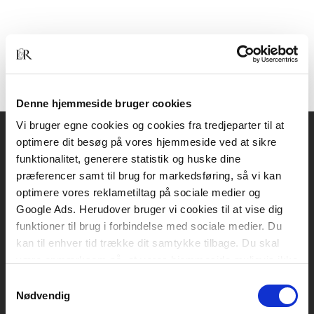
Denne hjemmeside bruger cookies
Vi bruger egne cookies og cookies fra tredjeparter til at
optimere dit besøg på vores hjemmeside ved at sikre
Akademisk Forlag
funktionalitet, generere statistik og huske dine
Vognmagergade 11
præferencer samt til brug for markedsføring, så vi kan
1120 København K
optimere vores reklametiltag på sociale medier og
Google Ads. Herudover bruger vi cookies til at vise dig
CVR 76351910
funktioner til brug i forbindelse med sociale medier. Du
kan til enhver tid trække dit samtykke tilbage. Du skal
være opmærksom på, at vores hjemmeside muligvis ikke
Kontakt kundeservice
fungerer optimalt, hvis du ikke accepterer cookies eller
Samtykkevalg
Mandag-fredag: kl. 10-15
tilbagetrækker et samtykke.
Nødvendig