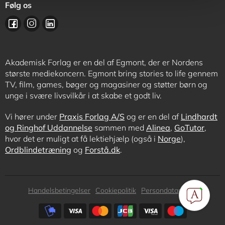
Følg os
Akademisk Forlag er en del af Egmont, der er Nordens
største mediekoncern. Egmont bring stories to life gennem
TV, film, games, bøger og magasiner og støtter børn og
unge i svære livsvilkår i at skabe et godt liv.
Vi hører under
Praxis Forlag A/S
og er en del af
Lindhardt
og Ringhof Uddannelse
sammen med
Alinea
,
GoTutor
,
hvor det er muligt at få lektiehjælp (også i
Norge
),
Ordblindetræning
og
Forstå.dk
.
Subfooter
Handelsbetingelser
Cookiepolitik
Persondatapolitik
menu
Subfooter
payment