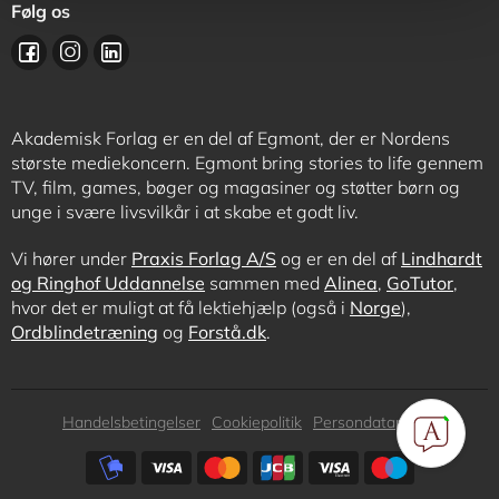
Følg os
Akademisk Forlag er en del af Egmont, der er Nordens
største mediekoncern. Egmont bring stories to life gennem
TV, film, games, bøger og magasiner og støtter børn og
unge i svære livsvilkår i at skabe et godt liv.
Vi hører under
Praxis Forlag A/S
og er en del af
Lindhardt
og Ringhof Uddannelse
sammen med
Alinea
,
GoTutor
,
hvor det er muligt at få lektiehjælp (også i
Norge
),
Ordblindetræning
og
Forstå.dk
.
Subfooter
Handelsbetingelser
Cookiepolitik
Persondatapolitik
menu
Subfooter
payment