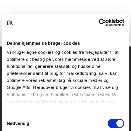
Denne hjemmeside bruger cookies
Vi bruger egne cookies og cookies fra tredjeparter til at
optimere dit besøg på vores hjemmeside ved at sikre
Akademisk Forlag
funktionalitet, generere statistik og huske dine
Vognmagergade 11
præferencer samt til brug for markedsføring, så vi kan
1120 København K
optimere vores reklametiltag på sociale medier og
Google Ads. Herudover bruger vi cookies til at vise dig
CVR 76351910
funktioner til brug i forbindelse med sociale medier. Du
kan til enhver tid trække dit samtykke tilbage. Du skal
være opmærksom på, at vores hjemmeside muligvis ikke
Kontakt kundeservice
fungerer optimalt, hvis du ikke accepterer cookies eller
Samtykkevalg
Mandag-fredag: kl. 10-15
tilbagetrækker et samtykke.
Nødvendig