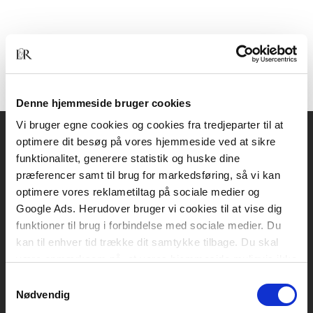
Denne hjemmeside bruger cookies
Vi bruger egne cookies og cookies fra tredjeparter til at
optimere dit besøg på vores hjemmeside ved at sikre
Akademisk Forlag
funktionalitet, generere statistik og huske dine
Vognmagergade 11
præferencer samt til brug for markedsføring, så vi kan
1120 København K
optimere vores reklametiltag på sociale medier og
Google Ads. Herudover bruger vi cookies til at vise dig
CVR 76351910
funktioner til brug i forbindelse med sociale medier. Du
kan til enhver tid trække dit samtykke tilbage. Du skal
være opmærksom på, at vores hjemmeside muligvis ikke
Kontakt kundeservice
fungerer optimalt, hvis du ikke accepterer cookies eller
Samtykkevalg
Mandag-fredag: kl. 10-15
tilbagetrækker et samtykke.
Nødvendig