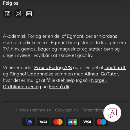
Følg os
Akademisk Forlag er en del af Egmont, der er Nordens
største mediekoncern. Egmont bring stories to life gennem
TV, film, games, bøger og magasiner og støtter børn og
unge i svære livsvilkår i at skabe et godt liv.
Vi hører under
Praxis Forlag A/S
og er en del af
Lindhardt
og Ringhof Uddannelse
sammen med
Alinea
,
GoTutor
,
hvor det er muligt at få lektiehjælp (også i
Norge
),
Ordblindetræning
og
Forstå.dk
.
Subfooter
Handelsbetingelser
Cookiepolitik
Persondatapolitik
menu
Subfooter
payment