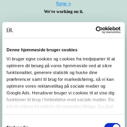
fane >
Denne hjemmeside bruger cookies
Vi bruger egne cookies og cookies fra tredjeparter til at
optimere dit besøg på vores hjemmeside ved at sikre
funktionalitet, generere statistik og huske dine
præferencer samt til brug for markedsføring, så vi kan
optimere vores reklametiltag på sociale medier og
Google Ads. Herudover bruger vi cookies til at vise dig
funktioner til brug i forbindelse med sociale medier. Du
kan til enhver tid trække dit samtykke tilbage. Du skal
være opmærksom på, at vores hjemmeside muligvis ikke
fungerer optimalt, hvis du ikke accepterer cookies eller
Samtykkevalg
tilbagetrækker et samtykke.