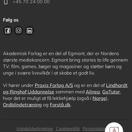
+45 70 24 00 00
Følg os
Akademisk Forlag er en del af Egmont, der er Nordens
største mediekoncern. Egmont bring stories to life gennem
TV, film, games, bøger og magasiner og støtter børn og
unge i svære livsvilkår i at skabe et godt liv.
Vi hører under
Praxis Forlag A/S
og er en del af
Lindhardt
og Ringhof Uddannelse
sammen med
Alinea
,
GoTutor
,
hvor det er muligt at få lektiehjælp (også i
Norge
),
Ordblindetræning
og
Forstå.dk
.
Subfooter
Handelsbetingelser
Cookiepolitik
Persondatapolitik