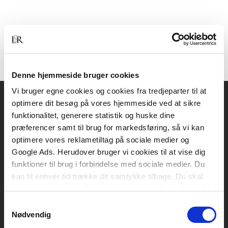
Denne hjemmeside bruger cookies
Vi bruger egne cookies og cookies fra tredjeparter til at
optimere dit besøg på vores hjemmeside ved at sikre
Akademisk Forlag
funktionalitet, generere statistik og huske dine
Vognmagergade 11
præferencer samt til brug for markedsføring, så vi kan
1120 København K
optimere vores reklametiltag på sociale medier og
Google Ads. Herudover bruger vi cookies til at vise dig
CVR 76351910
funktioner til brug i forbindelse med sociale medier. Du
kan til enhver tid trække dit samtykke tilbage. Du skal
være opmærksom på, at vores hjemmeside muligvis ikke
Kontakt kundeservice
fungerer optimalt, hvis du ikke accepterer cookies eller
Samtykkevalg
Mandag-fredag: kl. 10-15
tilbagetrækker et samtykke.
Nødvendig