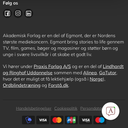
Følg os
Akademisk Forlag er en del af Egmont, der er Nordens
største mediekoncern. Egmont bring stories to life gennem
TV, film, games, bøger og magasiner og støtter børn og
unge i svære livsvilkår i at skabe et godt liv.
Vi hører under
Praxis Forlag A/S
og er en del af
Lindhardt
og Ringhof Uddannelse
sammen med
Alinea
,
GoTutor
,
hvor det er muligt at få lektiehjælp (også i
Norge
),
Ordblindetræning
og
Forstå.dk
.
Subfooter
Handelsbetingelser
Cookiepolitik
Persondatapolitik
menu
Subfooter
payment