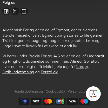
Følg os
Akademisk Forlag er en del af Egmont, der er Nordens
største mediekoncern. Egmont bring stories to life gennem
TV, film, games, bøger og magasiner og støtter børn og
unge i svære livsvilkår i at skabe et godt liv.
Vi hører under
Praxis Forlag A/S
og er en del af
Lindhardt
og Ringhof Uddannelse
sammen med
Alinea
,
GoTutor
,
hvor det er muligt at få lektiehjælp (også i
Norge
),
Ordblindetræning
og
Forstå.dk
.
Subfooter
Handelsbetingelser
Cookiepolitik
Persondatapolitik
menu
Subfooter
payment