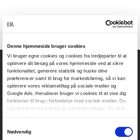
Denne hjemmeside bruger cookies
Vi bruger egne cookies og cookies fra tredjeparter til at
optimere dit besøg på vores hjemmeside ved at sikre
Akademisk Forlag
funktionalitet, generere statistik og huske dine
Vognmagergade 11
præferencer samt til brug for markedsføring, så vi kan
1120 København K
optimere vores reklametiltag på sociale medier og
Google Ads. Herudover bruger vi cookies til at vise dig
CVR 76351910
funktioner til brug i forbindelse med sociale medier. Du
kan til enhver tid trække dit samtykke tilbage. Du skal
være opmærksom på, at vores hjemmeside muligvis ikke
Kontakt kundeservice
fungerer optimalt, hvis du ikke accepterer cookies eller
Samtykkevalg
Mandag-fredag: kl. 10-15
tilbagetrækker et samtykke.
Nødvendig