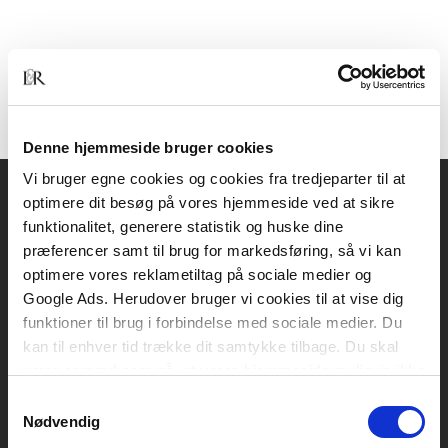
Denne hjemmeside bruger cookies
Vi bruger egne cookies og cookies fra tredjeparter til at
optimere dit besøg på vores hjemmeside ved at sikre
Akademisk Forlag
funktionalitet, generere statistik og huske dine
Vognmagergade 11
præferencer samt til brug for markedsføring, så vi kan
1120 København K
optimere vores reklametiltag på sociale medier og
Google Ads. Herudover bruger vi cookies til at vise dig
CVR 76351910
funktioner til brug i forbindelse med sociale medier. Du
kan til enhver tid trække dit samtykke tilbage. Du skal
være opmærksom på, at vores hjemmeside muligvis ikke
Kontakt kundeservice
fungerer optimalt, hvis du ikke accepterer cookies eller
Samtykkevalg
Mandag-fredag: kl. 10-15
tilbagetrækker et samtykke.
Nødvendig