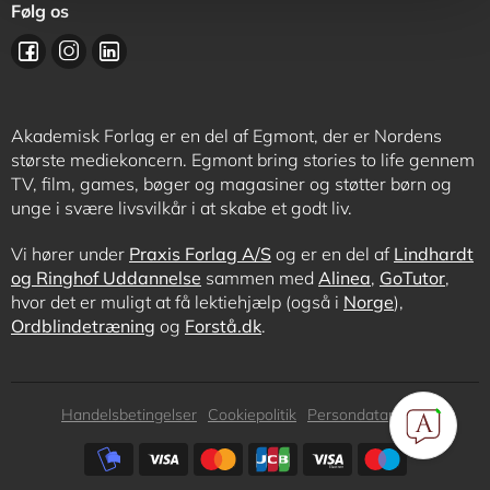
Følg os
Akademisk Forlag er en del af Egmont, der er Nordens
største mediekoncern. Egmont bring stories to life gennem
TV, film, games, bøger og magasiner og støtter børn og
unge i svære livsvilkår i at skabe et godt liv.
Vi hører under
Praxis Forlag A/S
og er en del af
Lindhardt
og Ringhof Uddannelse
sammen med
Alinea
,
GoTutor
,
hvor det er muligt at få lektiehjælp (også i
Norge
),
Ordblindetræning
og
Forstå.dk
.
Subfooter
Handelsbetingelser
Cookiepolitik
Persondatapolitik
menu
Subfooter
payment