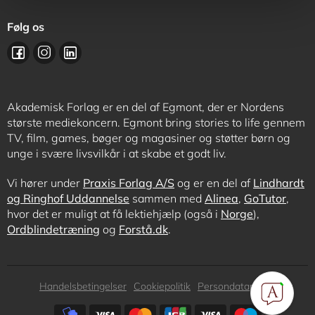
Følg os
Akademisk Forlag er en del af Egmont, der er Nordens
største mediekoncern. Egmont bring stories to life gennem
TV, film, games, bøger og magasiner og støtter børn og
unge i svære livsvilkår i at skabe et godt liv.
Vi hører under
Praxis Forlag A/S
og er en del af
Lindhardt
og Ringhof Uddannelse
sammen med
Alinea
,
GoTutor
,
hvor det er muligt at få lektiehjælp (også i
Norge
),
Ordblindetræning
og
Forstå.dk
.
Subfooter
Handelsbetingelser
Cookiepolitik
Persondatapolitik
menu
Subfooter