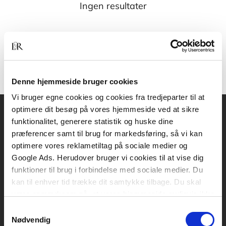
Ingen resultater
Denne hjemmeside bruger cookies
Vi bruger egne cookies og cookies fra tredjeparter til at
optimere dit besøg på vores hjemmeside ved at sikre
funktionalitet, generere statistik og huske dine
Akademisk Forlag
præferencer samt til brug for markedsføring, så vi kan
Vognmagergade 11
optimere vores reklametiltag på sociale medier og
1120 København K
Google Ads. Herudover bruger vi cookies til at vise dig
funktioner til brug i forbindelse med sociale medier. Du
CVR 76351910
kan til enhver tid trække dit samtykke tilbage. Du skal
være opmærksom på, at vores hjemmeside muligvis ikke
Kontakt kundeservice
fungerer optimalt, hvis du ikke accepterer cookies eller
Samtykkevalg
tilbagetrækker et samtykke.
Mandag-fredag: kl. 10-15
Nødvendig