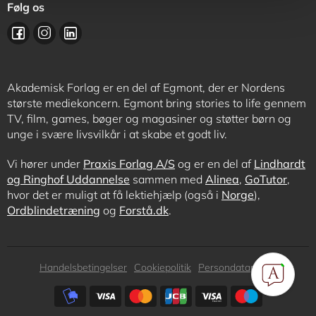
Følg os
Akademisk Forlag er en del af Egmont, der er Nordens
største mediekoncern. Egmont bring stories to life gennem
TV, film, games, bøger og magasiner og støtter børn og
unge i svære livsvilkår i at skabe et godt liv.
Vi hører under
Praxis Forlag A/S
og er en del af
Lindhardt
og Ringhof Uddannelse
sammen med
Alinea
,
GoTutor
,
hvor det er muligt at få lektiehjælp (også i
Norge
),
Ordblindetræning
og
Forstå.dk
.
Subfooter
Handelsbetingelser
Cookiepolitik
Persondatapolitik
menu
Subfooter
payment