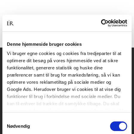
Denne hjemmeside bruger cookies
Vi bruger egne cookies og cookies fra tredjeparter til at
optimere dit besøg på vores hjemmeside ved at sikre
Akademisk Forlag
funktionalitet, generere statistik og huske dine
Vognmagergade 11
præferencer samt til brug for markedsføring, så vi kan
1120 København K
optimere vores reklametiltag på sociale medier og
Google Ads. Herudover bruger vi cookies til at vise dig
CVR 76351910
funktioner til brug i forbindelse med sociale medier. Du
kan til enhver tid trække dit samtykke tilbage. Du skal
være opmærksom på, at vores hjemmeside muligvis ikke
Kontakt kundeservice
fungerer optimalt, hvis du ikke accepterer cookies eller
Samtykkevalg
Mandag-fredag: kl. 10-15
tilbagetrækker et samtykke.
Nødvendig