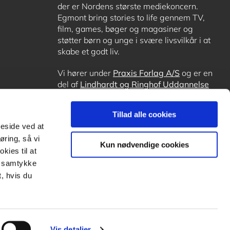
der er Nordens største mediekoncern.
Egmont bring stories to life gennem TV,
film, games, bøger og magasiner og
støtter børn og unge i svære livsvilkår i at
skabe et godt liv.
Vi hører under
Praxis Forlag A/S
og er en
del af
Lindhardt og Ringhof Uddannelse
sammen med
Alinea
,
GoTutor
, hvor det er
muligt at få lektiehjælp (også i
Norge
),
Tillad alle cookies
Ordblindetræning
og
Forstå.dk
.
meside ved at
øring, så vi
Kun nødvendige cookies
kies til at
it samtykke
, hvis du
Vis detaljer