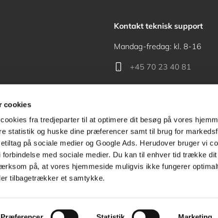
Kontakt teknisk support
Mandag-fredag: kl. 8-16
+45 70 23 40 81
support@akademisk.dk
 cookies
cookies fra tredjeparter til at optimere dit besøg på vores hjem
ere statistik og huske dine præferencer samt til brug for markedsf
tiltag på sociale medier og Google Ads. Herudover bruger vi coo
Kontakt receptionen
g i forbindelse med sociale medier. Du kan til enhver tid trække d
ærksom på, at vores hjemmeside muligvis ikke fungerer optimalt
+45 70 24 00 00
ler tilbagetrækker et samtykke.
Præferencer
Statistik
Marketing