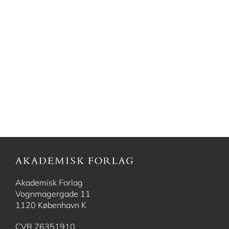
Akademisk Forlag
Vognmagergade 11
1120 København K
CVR 76351910