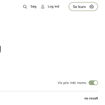
Se kurv
Søg
Log ind
U
Vis pris: Inkl. moms
no result