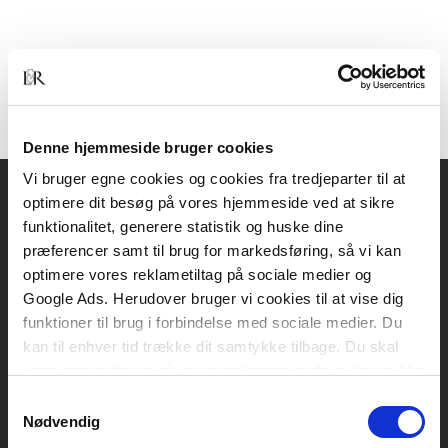
Denne hjemmeside bruger cookies
Vi bruger egne cookies og cookies fra tredjeparter til at
optimere dit besøg på vores hjemmeside ved at sikre
Akademisk Forlag
funktionalitet, generere statistik og huske dine
Vognmagergade 11
præferencer samt til brug for markedsføring, så vi kan
1120 København K
optimere vores reklametiltag på sociale medier og
Google Ads. Herudover bruger vi cookies til at vise dig
CVR 76351910
funktioner til brug i forbindelse med sociale medier. Du
kan til enhver tid trække dit samtykke tilbage. Du skal
være opmærksom på, at vores hjemmeside muligvis ikke
Kontakt kundeservice
fungerer optimalt, hvis du ikke accepterer cookies eller
Samtykkevalg
Mandag-fredag: kl. 10-15
tilbagetrækker et samtykke.
Nødvendig