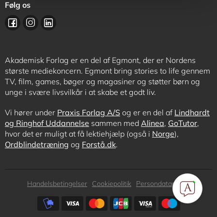
Følg os
Akademisk Forlag er en del af Egmont, der er Nordens
største mediekoncern. Egmont bring stories to life gennem
TV, film, games, bøger og magasiner og støtter børn og
unge i svære livsvilkår i at skabe et godt liv.
Vi hører under
Praxis Forlag A/S
og er en del af
Lindhardt
og Ringhof Uddannelse
sammen med
Alinea
,
GoTutor
,
hvor det er muligt at få lektiehjælp (også i
Norge
),
Ordblindetræning
og
Forstå.dk
.
Subfooter
Handelsbetingelser
Cookiepolitik
Persondatapolitik
menu
Subfooter
payment