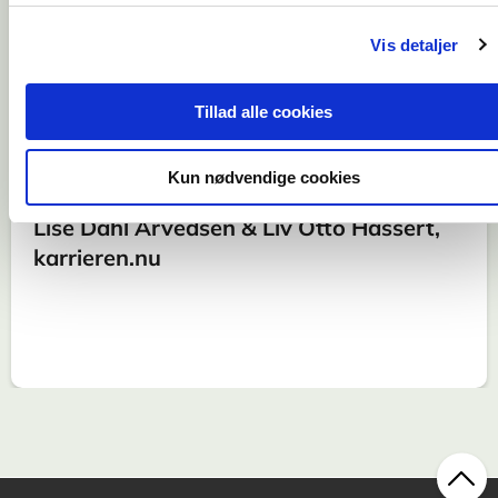
over tid frem til i dag, med
Vis detaljer
eksempler der kan være et
forbillede for de der ønsker at
Tillad alle cookies
foretage ændringer i retning af
en mere hybrid arbejdsplads.
Kun nødvendige cookies
Lise Dahl Arvedsen & Liv Otto Hassert,
karrieren.nu