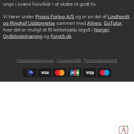
unge i svære livsvilkår i at skabe et godt liv.
Vi hører under
Praxis Forlag A/S
og er en del af
Lindhardt
og Ringhof Uddannelse
sammen med
Alinea
,
GoTutor
,
hvor det er muligt at få lektiehjælp (også i
Norge
),
Ordblindetræning
og
Forstå.dk
.
Subfooter
Handelsbetingelser
Cookiepolitik
Persondatapolitik
menu
Subfooter
payment
options