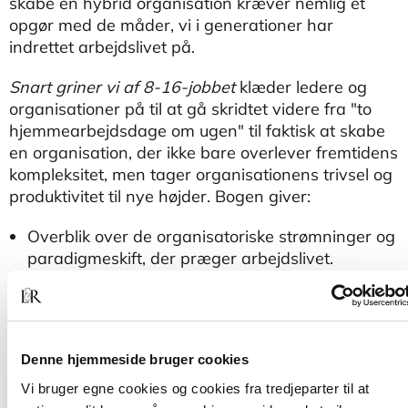
skabe en hybrid organisation kræver nemlig et
opgør med de måder, vi i generationer har
indrettet arbejdslivet på.
Snart griner vi af 8-16-jobbet
klæder ledere og
organisationer på til at gå skridtet videre fra "to
hjemmearbejdsdage om ugen" til faktisk at skabe
en organisation, der ikke bare overlever fremtidens
kompleksitet, men tager organisationens trivsel og
produktivitet til nye højder. Bogen giver:
Overblik over de organisatoriske strømninger og
paradigmeskift, der præger arbejdslivet.
Svar på de udfordringer, som ledere kæmper
med i transformationen af deres organisationer.
En værktøjskasse til at skabe fælles forandringer
Denne hjemmeside bruger cookies
i hybride organisationers hverdag.
Vi bruger egne cookies og cookies fra tredjeparter til at
Snart griner vi af 8-16-jobbet
er relevant for