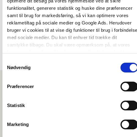
optimere dit besøg på vores hjemmeside ved at sikre
ledere, HR-professionelle og andre, der arbejder
funktionalitet, generere statistik og huske dine præferencer
med organisations- og ledelsesudvikling, ligesom
samt til brug for markedsføring, så vi kan optimere vores
den henvender sig til studerende inden for
reklametiltag på sociale medier og Google Ads. Herudover
organisation og ledelse.
bruger vi cookies til at vise dig funktioner til brug i forbindels
med sociale medier. Du kan til enhver tid trække dit
samtykke tilbage. Du skal være opmærksom på, at vores
hjemmeside muligvis ikke fungerer optimalt, hvis du ikke
accepterer cookies eller tilbagetrækker et samtykke.
Samtykkevalg
Nødvendig
Præferencer
Statistik
Bogen giver et godt indblik i
Marketing
hvordan arbejdslivet har været