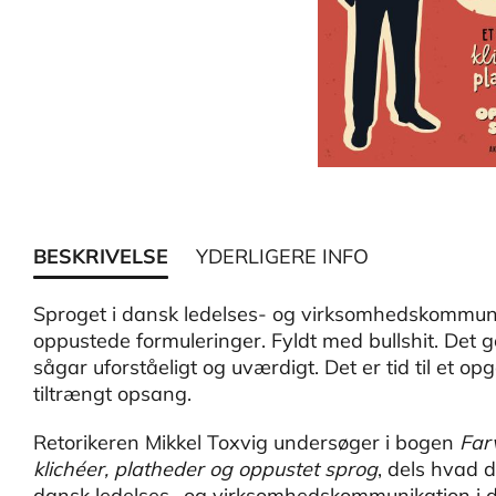
BESKRIVELSE
YDERLIGERE INFO
Sproget i dansk ledelses- og virksomhedskommunik
oppustede formuleringer. Fyldt med bullshit. Det gø
sågar uforståeligt og uværdigt. Det er tid til et o
tiltrængt opsang.
Retorikeren Mikkel Toxvig undersøger i bogen
Farv
klichéer, platheder og oppustet sprog
, dels hvad 
dansk ledelses- og virksomhedskommunikation i 