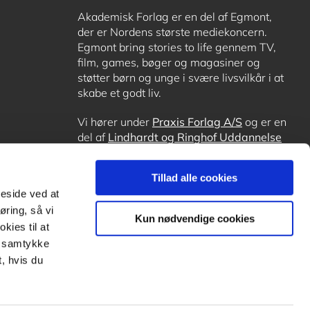
Akademisk Forlag er en del af Egmont,
der er Nordens største mediekoncern.
Egmont bring stories to life gennem TV,
film, games, bøger og magasiner og
støtter børn og unge i svære livsvilkår i at
skabe et godt liv.
Vi hører under
Praxis Forlag A/S
og er en
del af
Lindhardt og Ringhof Uddannelse
sammen med
Alinea
,
GoTutor
, hvor det er
muligt at få lektiehjælp (også i
Norge
),
Tillad alle cookies
Ordblindetræning
og
Forstå.dk
.
meside ved at
øring, så vi
Kun nødvendige cookies
kies til at
it samtykke
, hvis du