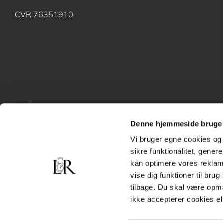
CVR 76351910
Denne hjemmeside bruger
Vi bruger egne cookies og 
sikre funktionalitet, gener
kan optimere vores reklame
vise dig funktioner til bru
tilbage. Du skal være opm
ikke accepterer cookies el