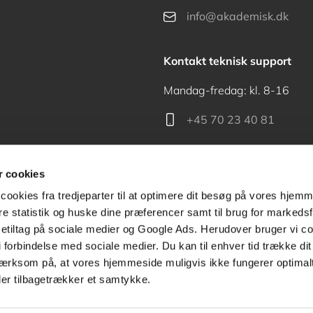
info@akademisk.dk
Kontakt teknisk support
Mandag-fredag: kl. 8-16
+45 70 23 40 81
support@akademisk.dk
 cookies
cookies fra tredjeparter til at optimere dit besøg på vores hjem
ere statistik og huske dine præferencer samt til brug for markedsf
tiltag på sociale medier og Google Ads. Herudover bruger vi coo
Kontakt receptionen
g i forbindelse med sociale medier. Du kan til enhver tid trække d
ærksom på, at vores hjemmeside muligvis ikke fungerer optimalt
+45 70 24 00 00
ler tilbagetrækker et samtykke.