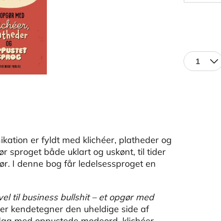
1
ation er fyldt med klichéer, platheder og
r sproget både uklart og uskønt, til tider
pgør. I denne bog får ledelsessproget en
el til business bullshit – et opgør med
der kendetegner den uheldige side af
dag med oppustede modeord, klichéer,