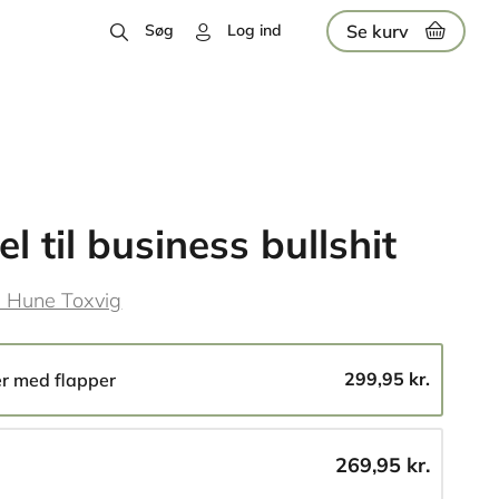
Se kurv
Søg
Log ind
el til business bullshit
l Hune Toxvig
299,95 kr.
er med flapper
269,95 kr.