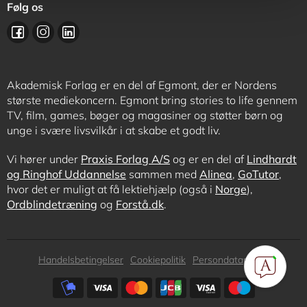
Følg os
Akademisk Forlag er en del af Egmont, der er Nordens
største mediekoncern. Egmont bring stories to life gennem
TV, film, games, bøger og magasiner og støtter børn og
unge i svære livsvilkår i at skabe et godt liv.
Vi hører under
Praxis Forlag A/S
og er en del af
Lindhardt
og Ringhof Uddannelse
sammen med
Alinea
,
GoTutor
,
hvor det er muligt at få lektiehjælp (også i
Norge
),
Ordblindetræning
og
Forstå.dk
.
Subfooter
Handelsbetingelser
Cookiepolitik
Persondatapolitik
menu
Subfooter
payment