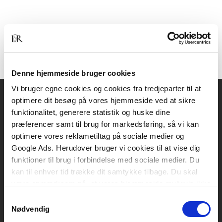
Denne hjemmeside bruger cookies
Vi bruger egne cookies og cookies fra tredjeparter til at
optimere dit besøg på vores hjemmeside ved at sikre
Akademisk Forlag
funktionalitet, generere statistik og huske dine
Vognmagergade 11
præferencer samt til brug for markedsføring, så vi kan
1120 København K
optimere vores reklametiltag på sociale medier og
Google Ads. Herudover bruger vi cookies til at vise dig
CVR 76351910
funktioner til brug i forbindelse med sociale medier. Du
kan til enhver tid trække dit samtykke tilbage. Du skal
være opmærksom på, at vores hjemmeside muligvis ikke
Kontakt kundeservice
fungerer optimalt, hvis du ikke accepterer cookies eller
Samtykkevalg
Mandag-fredag: kl. 10-15
tilbagetrækker et samtykke.
Nødvendig