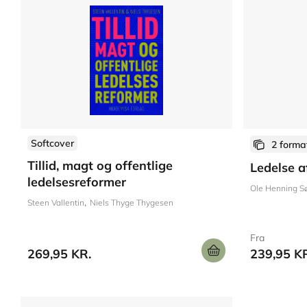
Softcover
2 forma
Tillid, magt og offentlige
Ledelse 
ledelsesreformer
Ole Henning S
Steen Vallentin
Niels Thyge Thygesen
Fra
269,95 KR.
239,95 K