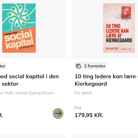
ter
2 formater
ed social kapital i den
10 ting ledere kan lære 
e sektor
Kierkegaard
va Thoft
Kristian Gylling Olesen
Pia Søltoft
Fra
R.
179,95 KR.