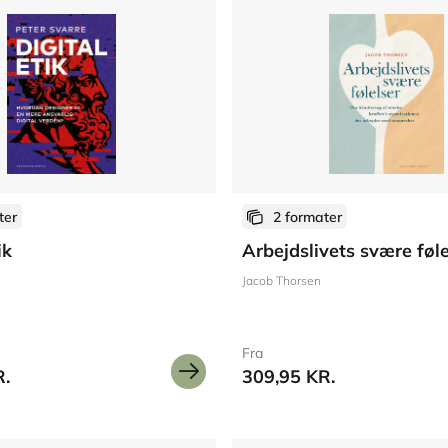
ter
2 formater
ik
Arbejdslivets svære føle
Jacob Thorsen
Fra
R.
309,95 KR.