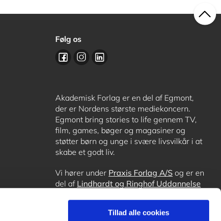
Følg os
Akademisk Forlag er en del af Egmont,
der er Nordens største mediekoncern.
Egmont bring stories to life gennem TV,
film, games, bøger og magasiner og
støtter børn og unge i svære livsvilkår i at
skabe et godt liv.
Vi hører under
Praxis Forlag A/S
og er en
del af
Lindhardt og Ringhof Uddannelse
sammen med
Alinea
,
GoTutor
, hvor det er
muligt at få lektiehjælp (også i
Norge
),
Tillad alle cookies
Ordblindetræning
og
Forstå.dk
.