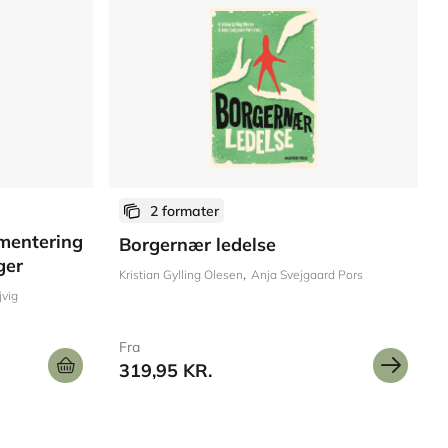
2 formater
ementering
Borgernær ledelse
ger
Kristian Gylling Olesen
Anja Svejgaard Pors
jvig
Fra
319,95 KR.