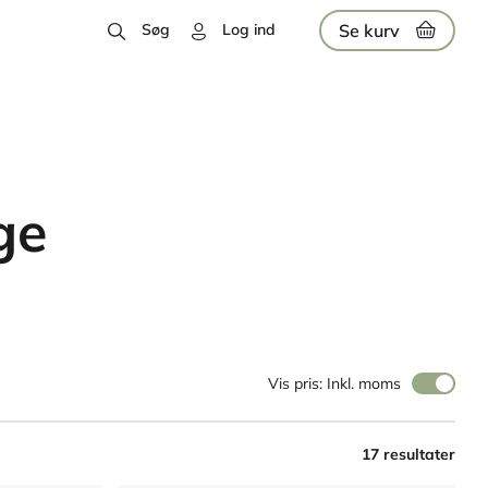
Se kurv
Søg
Log ind
ge
Vis pris: Inkl. moms
17 resultater