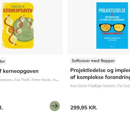
Softcover med flapper
ter
Projektledelse og impl
af kerneopgaven
af komplekse forandrin
ørensen
Eva Thoft
Peter Hasle
Hans Hvenegaard
Maja Sasser
Ann-Dorte Fladkjær Nielsen
Per Sve
R.
299,95 KR.