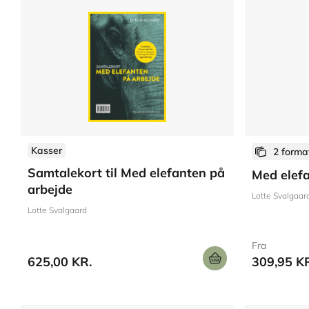
Kasser
2 forma
Samtalekort til Med elefanten på
Med elefa
arbejde
Lotte Svalgaar
Lotte Svalgaard
Fra
625,00 KR.
309,95 K