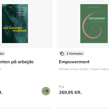
ter
2 formater
nten på arbejde
Empowerment
d
Michael Giroux-Drejer
Casper Vider
Fra
R.
269,95 KR.