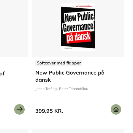
Softcover med flapper
New Public Governance på
af
dansk
Jacob Torfing
Peter Triantafillou
399,95 KR.