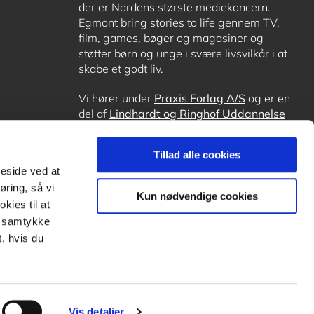
der er Nordens største mediekoncern.
Egmont bring stories to life gennem TV,
film, games, bøger og magasiner og
støtter børn og unge i svære livsvilkår i at
skabe et godt liv.
Vi hører under
Praxis Forlag A/S
og er en
del af
Lindhardt og Ringhof Uddannelse
sammen med
Alinea
,
GoTutor
, hvor det er
muligt at få lektiehjælp (også i
Norge
),
Tillad alle cookies
Ordblindetræning
og
Forstå.dk
.
meside ved at
øring, så vi
Kun nødvendige cookies
kies til at
it samtykke
, hvis du
Vis detaljer