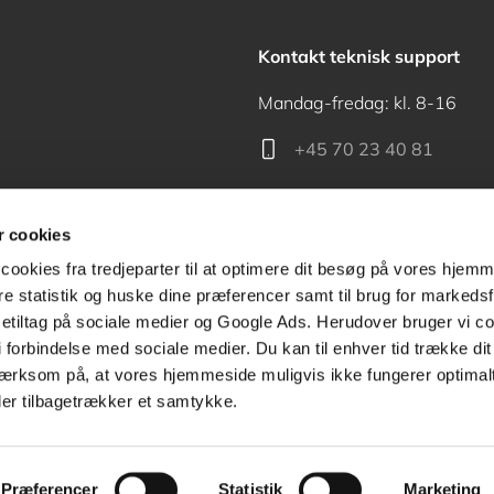
Kontakt teknisk support
Mandag-fredag: kl. 8-16
+45 70 23 40 81
support@akademisk.dk
 cookies
cookies fra tredjeparter til at optimere dit besøg på vores hjem
ere statistik og huske dine præferencer samt til brug for markedsf
tiltag på sociale medier og Google Ads. Herudover bruger vi coo
Kontakt receptionen
g i forbindelse med sociale medier. Du kan til enhver tid trække d
ærksom på, at vores hjemmeside muligvis ikke fungerer optimalt
+45 70 24 00 00
ler tilbagetrækker et samtykke.
Præferencer
Statistik
Marketing