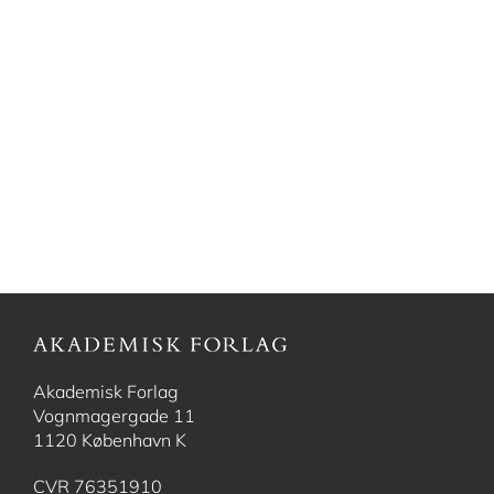
Akademisk Forlag
Vognmagergade 11
1120 København K
CVR 76351910