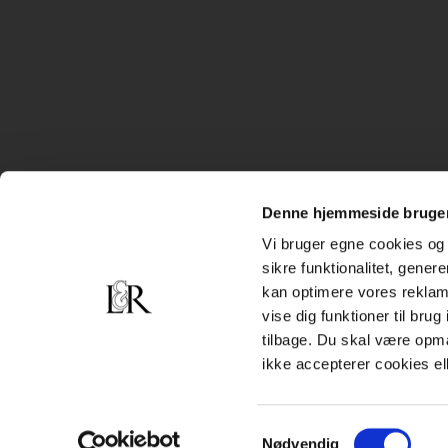
Denne hjemmeside bruger
Vi bruger egne cookies og 
sikre funktionalitet, gener
kan optimere vores reklame
vise dig funktioner til bru
tilbage. Du skal være opm
ikke accepterer cookies el
Samtykkevalg
Nødvendig