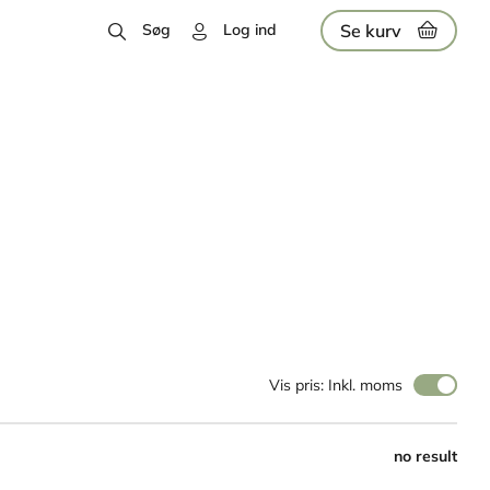
Se kurv
Søg
Log ind
Vis pris: Inkl. moms
no result